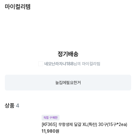
마이컬리템
정기배송
네모난라자냐188
님의 마이컬리템
늘집에필요한거
상품
4
직접 구매한
[KF365] 무항생제 달걀 XL(특란) 30구(15구*2ea)
11,980
원