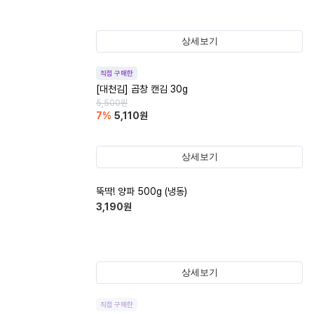
상세보기
직접 구매한
[대천김] 곱창 캔김 30g
5,500
원
7
%
5,110
원
상세보기
뚝딱! 양파 500g (냉동)
3,190
원
상세보기
직접 구매한