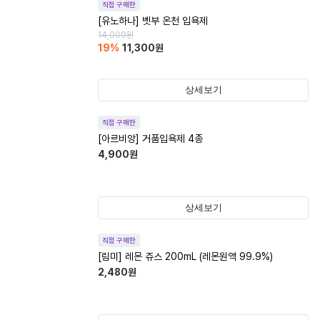
직접 구매한
[유노하나] 벳부 온천 입욕제
14,000
원
19
%
11,300
원
상세보기
직접 구매한
[아르비앙] 거품입욕제 4종
4,900
원
상세보기
직접 구매한
[림미] 레몬 쥬스 200mL (레몬원액 99.9%)
2,480
원