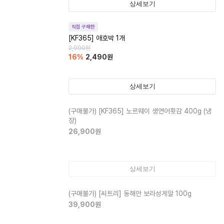
상세보기
직접 구매한
[KF365] 애호박 1개
2,990
원
16
%
2,490
원
상세보기
(구매불가)
[KF365] 노르웨이 생연어횟감 400g (냉
장)
26,900
원
상세보기
(구매불가)
[씨트리] 동해안 보라성게알 100g
39,900
원