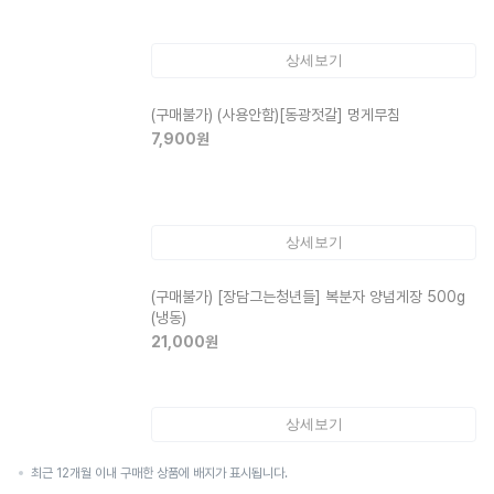
상세보기
(구매불가)
(사용안함)[동광젓갈] 멍게무침
7,900
원
상세보기
(구매불가)
[장담그는청년들] 복분자 양념게장 500g
(냉동)
21,000
원
상세보기
최근 12개월 이내 구매한 상품에 배지가 표시됩니다.