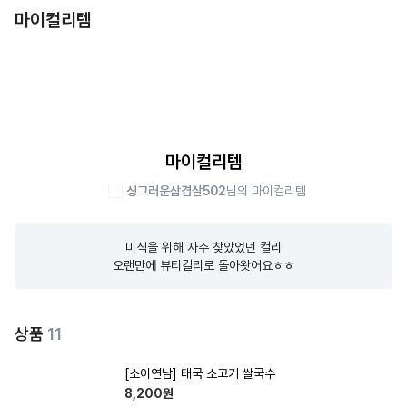
마이컬리템
마이컬리템
싱그러운삼겹살502
님의 마이컬리템
미식을 위해 자주 찾았었던 컬리

오랜만에 뷰티컬리로 돌아왓어요ㅎㅎ
상품
11
[소이연남] 태국 소고기 쌀국수
8,200
원