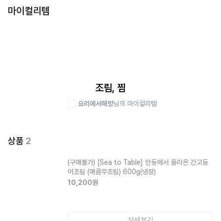
마이컬리템
조림, 찜
요리에서해방
님의 마이컬리템
상품
2
(구매불가)
[Sea to Table] 안동에서 올라온 간고등
어조림 (매콤무조림) 600g(냉장)
10,200
원
상세보기