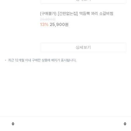
(구매불가)
[간판없는집] 떡듬뿍 꽈리 소갈비찜
29,800
원
13
%
25,900
원
상세보기
최근 12개월 이내 구매한 상품에 배지가 표시됩니다.
0
0