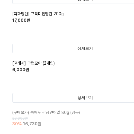
[덕화명란] 프리미엄명란 200g
17,000
원
상세보기
[고래사] 크랩모아 (2개입)
6,000
원
상세보기
(구매불가)
북해도 간장연어알 80g (냉동)
23,900
원
30
%
16,730
원