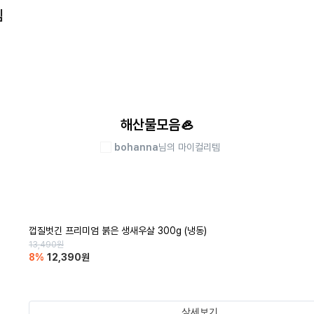
템
해산물모음🦪
bohanna
님의 마이컬리템
껍질벗긴 프리미엄 붉은 생새우살 300g (냉동)
13,490
원
8
%
12,390
원
상세보기