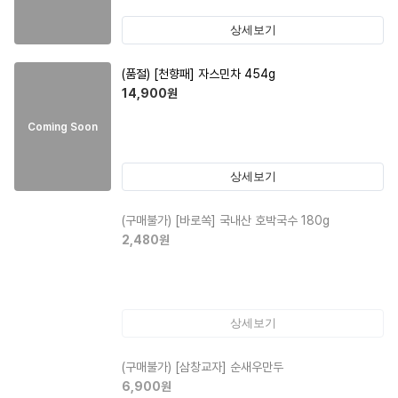
상세보기
(품절)
[천향패] 자스민차 454g
14,900
원
Coming Soon
상세보기
(구매불가)
[바로쏙] 국내산 호박국수 180g
2,480
원
상세보기
(구매불가)
[삼창교자] 순새우만두
6,900
원