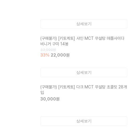
상세보기
(구매불가)
[키토케토] 샤인 MCT 무설탕 애플사이다
비니거 구미 14봉
33,000
원
33
%
22,000
원
상세보기
(구매불가)
[키토케토] 다크 MCT 무설탕 초콜릿 28개
입
30,000
원
상세보기