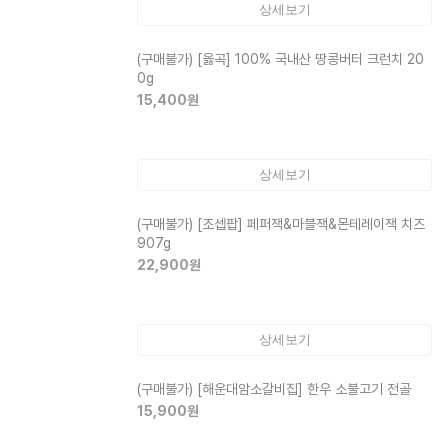
상세보기
(구매불가)
[옳곡] 100% 국내산 땅콩버터 크런치 20
0g
15,400
원
상세보기
(구매불가)
[조셉팝] 페퍼잭&마블잭&몬테레이잭 치즈
907g
22,900
원
상세보기
(구매불가)
[해운대암소갈비집] 한우 소불고기 전골
15,900
원