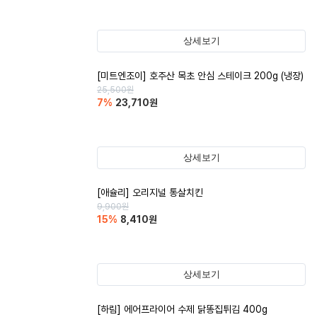
상세보기
[미트엔조이] 호주산 목초 안심 스테이크 200g (냉장)
25,500
원
7
%
23,710
원
상세보기
[애슐리] 오리지널 통살치킨
9,900
원
15
%
8,410
원
상세보기
[하림] 에어프라이어 수제 닭똥집튀김 400g