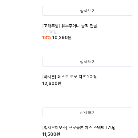
상세보기
[고래주방] 유부주머니 물떡 전골
11,900
원
13
%
10,290
원
상세보기
[바시론] 페스토 로쏘 치즈 200g
12,600
원
상세보기
[벨지오이오소] 프로볼론 치즈 스낵팩 170g
11,500
원