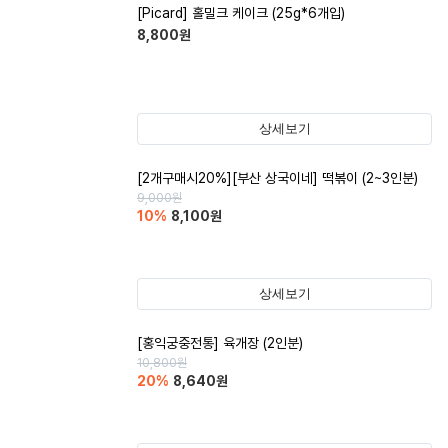
[Picard] 홀밀크 케이크 (25g*6개입)
8,800
원
상세보기
[2개구매시20%][부산 상국이네] 떡볶이 (2~3인분)
9,000
원
10
%
8,100
원
상세보기
[홍익궁중전통] 육개장 (2인분)
10,800
원
20
%
8,640
원