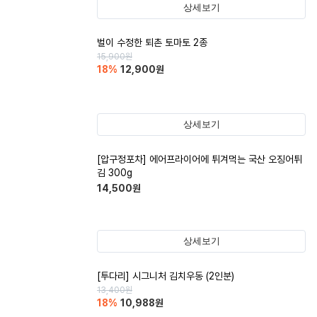
상세보기
벌이 수정한 퇴촌 토마토 2종
15,900
원
18
%
12,900
원
상세보기
[압구정포차] 에어프라이어에 튀겨먹는 국산 오징어튀
김 300g
14,500
원
상세보기
[투다리] 시그니처 김치우동 (2인분)
13,400
원
18
%
10,988
원