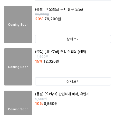
(품절)
[바오먼트] 무쇠 절구 (단품)
99,000
원
20
%
79,200
원
Coming Soon
상세보기
(품절)
[배나무골] 연잎 삼겹살 (냉장)
14,500
원
15
%
12,325
원
Coming Soon
상세보기
(품절)
[Kurly's] 간편하게 바삭, 유린기
9,500
원
10
%
8,550
원
Coming Soon