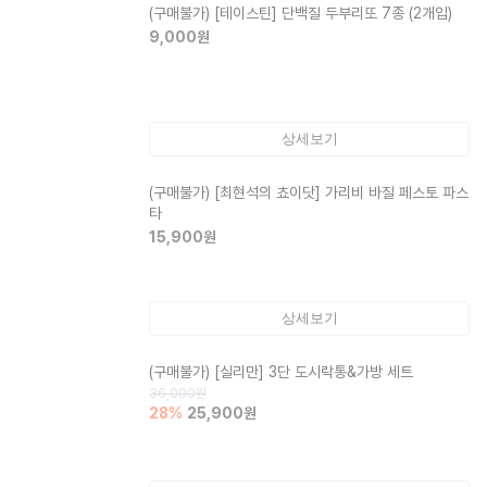
(구매불가)
[테이스틴] 단백질 두부리또 7종 (2개입)
9,000
원
상세보기
(구매불가)
[최현석의 쵸이닷] 가리비 바질 페스토 파스
타
15,900
원
상세보기
(구매불가)
[실리만] 3단 도시락통&가방 세트
36,000
원
28
%
25,900
원