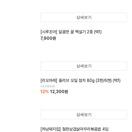
상세보기
[시루조아] 달콤한 꿀 백설기 2종 (택1)
7,900
원
상세보기
[리오마레] 올리브 오일 참치 80g (3캔/6캔) (택1)
13,980
원
12
%
12,300
원
상세보기
[하남돼지집] 철판삼겹살마무리볶음밥 4입