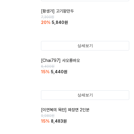
[황생가] 고기왕만두
7,300
원
20
%
5,840
원
상세보기
[Chai797] 샤오롱바오
6,400
원
15
%
5,440
원
상세보기
[이연복의 목란] 짜장면 2인분
9,980
원
15
%
8,483
원