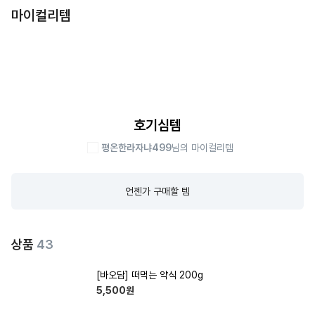
마이컬리템
호기심템
평온한라자냐499
님의 마이컬리템
언젠가 구매할 템
상품
43
[바오담] 떠먹는 약식 200g
5,500
원