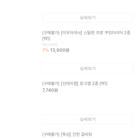
상세보기
(구매불가)
[이우아여사] 스틸렌 주방 쿠킹타이머 2종
(택1)
15,000
원
7
%
13,900
원
상세보기
(구매불가)
[선데이잼] 망고잼 2종 (택1)
7,740
원
상세보기
(구매불가)
[뚝심] 진한 갈비탕