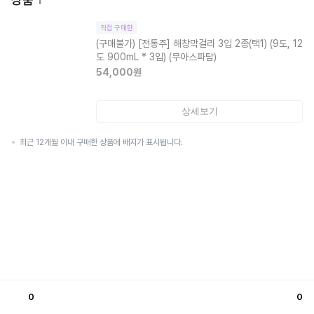
직접 구매한
(구매불가)
[전통주] 해창막걸리 3입 2종(택1) (9도, 12
도 900mL * 3입) (무아스파탐)
54,000
원
상세보기
최근 12개월 이내 구매한 상품에 배지가 표시됩니다.
0
0