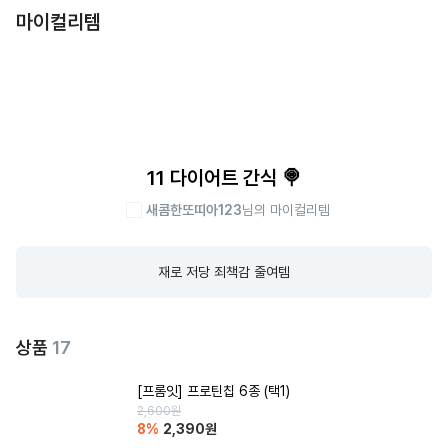
마이컬리템
11 다이어트 간식 🍭
새콤한또띠아123
님의 마이컬리템
재로 저당 죄책감 줄여템
상품
17
[프롬잇] 프로틴칩 6종 (택1)
2,600
원
8
%
2,390
원