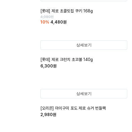
[롯데] 제로 초콜릿칩 쿠키 168g
4,980
원
10
%
4,480
원
상세보기
[롯데] 제로 크런치 초코볼 140g
6,300
원
상세보기
[오리온] 마이구미 포도 제로 슈거 번들팩
2,980
원