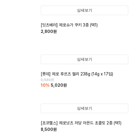
상세보기
[잇츠베러] 제로슈가 쿠키 3종 (택1)
2,800
원
상세보기
[롯데] 제로 후르츠 젤리 238g (14g x 17입)
5,580
원
10
%
5,020
원
상세보기
[초코헬스] 제로넛츠 저당 아몬드 초콜릿 2종 (택1)
8,500
원