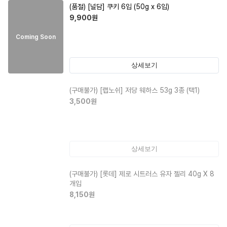
(품절)
[널담] 쿠키 6입 (50g x 6입)
9,900
원
Coming Soon
상세보기
(구매불가)
[랩노쉬] 저당 웨하스 53g 3종 (택1)
3,500
원
상세보기
(구매불가)
[롯데] 제로 시트러스 유자 젤리 40g X 8
개입
8,150
원