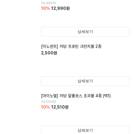
14,480
원
10
%
12,990
원
상세보기
[이노센트] 저당 프로틴 크런치볼 2종
2,500
원
상세보기
[마이노멀] 저당 알룰로스 초코볼 4종 (택1)
13,900
원
10
%
12,510
원
상세보기