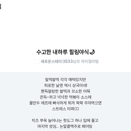
템
수고한 내하루 힐링야식🌙
새로운스테이크533
님의 마이컬리템
밀떡쌀떡 각각 매력있지만

피로한 날엔 역시 상국이네!

쫜득말랑한 쌀떡과 꼬소한 어묵

즌득~하고 넉넉한 떡볶이 소스에

물만두 에프에 빠삭하게 튀겨 팍팍 무챠먹으면

스트레스 타파❤️‍🔥

치즈 쭈욱 늘어나는 핫도그 하나 입에 물고 

마지막 양심.. 논알콜맥주로 페어링 
