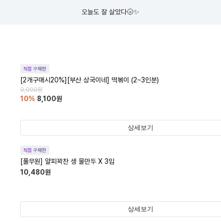
오늘도 잘 살았다🌝✨
직접 구매한
[2개구매시20%][부산 상국이네] 떡볶이 (2~3인분)
9,000
원
10
%
8,100
원
상세보기
직접 구매한
[풀무원] 얄피꽉찬 생 물만두 X 3입
10,480
원
상세보기