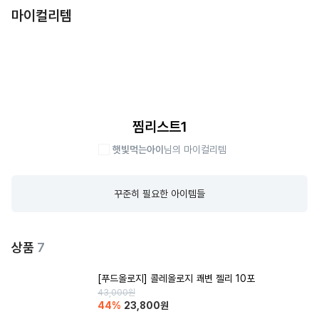
마이컬리템
찜리스트1
햇빛먹는아이
님의 마이컬리템
꾸준히 필요한 아이템들
상품
7
[푸드올로지] 콜레올로지 쾌변 젤리 10포
43,000
원
44
%
23,800
원