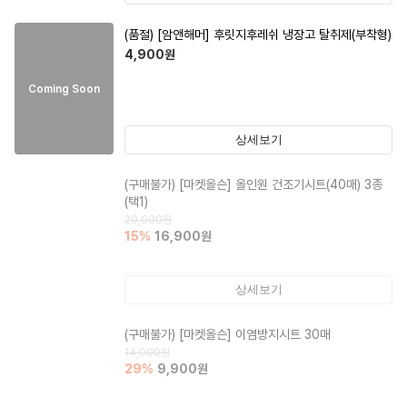
(품절)
[암앤해머] 후릿지후레쉬 냉장고 탈취제(부착형)
4,900
원
Coming Soon
상세보기
(구매불가)
[마켓올슨] 올인원 건조기시트(40매) 3종
(택1)
20,000
원
15
%
16,900
원
상세보기
(구매불가)
[마켓올슨] 이염방지시트 30매
14,000
원
29
%
9,900
원