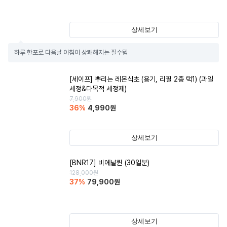
상세보기
하루 한포로 다음날 아침이 상쾌해지는 필수템
[세이프] 뿌리는 레몬식초 (용기, 리필 2종 택1) (과일
세정&다목적 세정제)
7,900
원
36
%
4,990
원
상세보기
[BNR17] 비에날퀸 (30일분)
128,000
원
37
%
79,900
원
상세보기