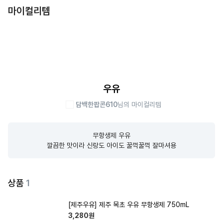
마이컬리템
우유
담백한팝콘610
님의 마이컬리템
무항생제 우유

깔끔한 맛이라 신랑도 아이도 꿀꺽꿀꺽 잘마셔용
상품
1
[제주우유] 제주 목초 우유 무항생제 750mL
3,280
원