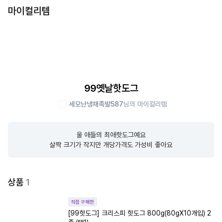
마이컬리템
99옛날핫도그
세모난냉채족발587
님의 마이컬리템
울 애들의 최애핫도그예요

살짝 크기가 작지만 개당가격도 가성비 좋아요
상품
1
직접 구매한
[99핫도그] 크리스피 핫도그 800g(80gX10개입) 2