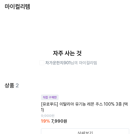
마이컬리템
자주 사는 것
차가운한치901
님의 마이컬리템
상품
2
직접 구매한
[유로푸드] 이탈리아 유기농 레몬 주스 100% 3종 (택
1)
9,900
원
19
%
7,990
원
상세보기