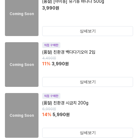
(품절)
[아이농] 유기농 바나나 500g
3,990
원
Coming Soon
상세보기
직접 구매한
(품절)
친환경 백다다기오이 2입
4,490
원
11
%
3,990
원
Coming Soon
상세보기
직접 구매한
(품절)
친환경 시금치 200g
6,990
원
14
%
5,990
원
Coming Soon
상세보기