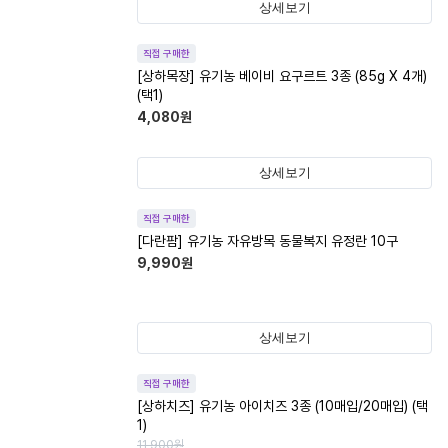
상세보기
직접 구매한
[상하목장] 유기농 베이비 요구르트 3종 (85g X 4개)
(택1)
4,080
원
상세보기
직접 구매한
[다란팜] 유기농 자유방목 동물복지 유정란 10구
9,990
원
상세보기
직접 구매한
[상하치즈] 유기농 아이치즈 3종 (10매입/20매입) (택
1)
11,900
원