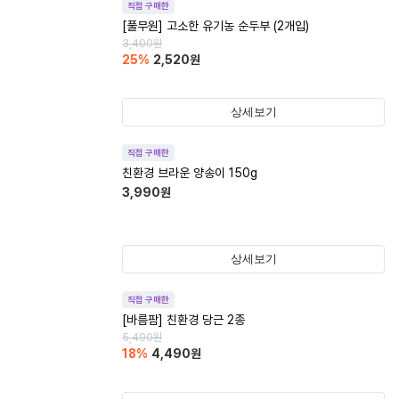
직접 구매한
[풀무원] 고소한 유기농 순두부 (2개입)
3,400
원
25
%
2,520
원
상세보기
직접 구매한
친환경 브라운 양송이 150g
3,990
원
상세보기
직접 구매한
[바름팜] 친환경 당근 2종
5,490
원
18
%
4,490
원