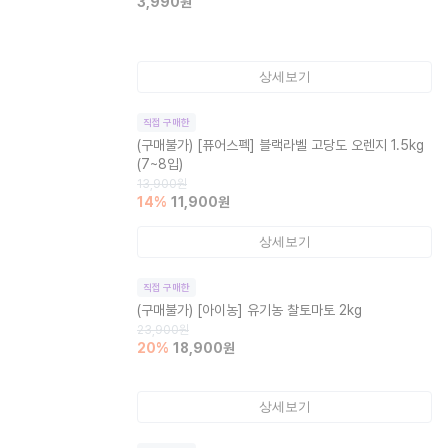
3,990
원
상세보기
직접 구매한
(구매불가)
[퓨어스펙] 블랙라벨 고당도 오렌지 1.5kg
(7~8입)
13,900
원
14
%
11,900
원
상세보기
직접 구매한
(구매불가)
[아이농] 유기농 찰토마토 2kg
23,900
원
20
%
18,900
원
상세보기