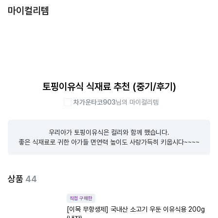
마이컬리템
토핑이유식 식재료 추천 (중기/후기)
차가운타코903
님의 마이컬리템
우리아가 토핑이유식은 컬리와 함께 했습니다.

좋은 식재료로 귀한 아가들 면연력 높이도 사랑가득히 키웁시다~~~~
상품
44
직접 구매한
[이목 무항생제] 국내산 소고기 우둔 이유식용 200g