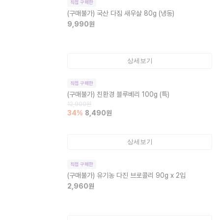
직접 구매한
(구매불가)
국산 다짐 새우살 80g (냉동)
9,990
원
상세보기
직접 구매한
(구매불가)
친환경 블루베리 100g (특)
12,900
원
34
%
8,490
원
상세보기
직접 구매한
(구매불가)
유기농 다진 브로콜리 90g x 2입
2,960
원