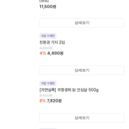
(냉장)
11,500
원
상세보기
직접 구매한
친환경 가지 2입
4,690
원
4
%
4,490
원
상세보기
직접 구매한
[자연실록] 무항생제 닭 안심살 500g
8,500
원
8
%
7,820
원
상세보기