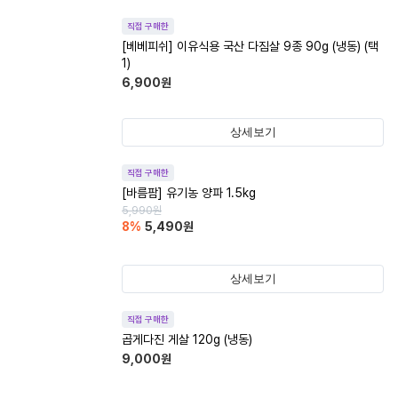
직접 구매한
[베베피쉬] 이유식용 국산 다짐살 9종 90g (냉동) (택
1)
6,900
원
상세보기
직접 구매한
[바름팜] 유기농 양파 1.5kg
5,990
원
8
%
5,490
원
상세보기
직접 구매한
곱게다진 게살 120g (냉동)
9,000
원