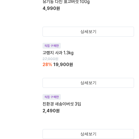
유기농 다진 표고버섯 100g
4,990
원
상세보기
직접 구매한
고랭지 사과 1.3kg
27,900
원
28
%
19,900
원
상세보기
직접 구매한
친환경 새송이버섯 3입
2,490
원
상세보기