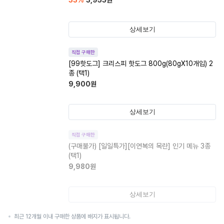
33
%
3,953
원
상세보기
직접 구매한
[99핫도그] 크리스피 핫도그 800g(80gX10개입) 2
종 (택1)
9,900
원
상세보기
직접 구매한
(구매불가)
[일일특가][이연복의 목란] 인기 메뉴 3종
(택1)
9,980
원
상세보기
최근 12개월 이내 구매한 상품에 배지가 표시됩니다.