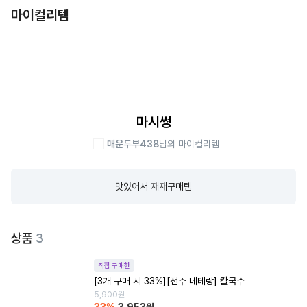
마이컬리템
마시썽
매운두부438
님의 마이컬리템
맛있어서 재재구매템
상품
3
직접 구매한
[3개 구매 시 33%][전주 베테랑] 칼국수
5,900
원