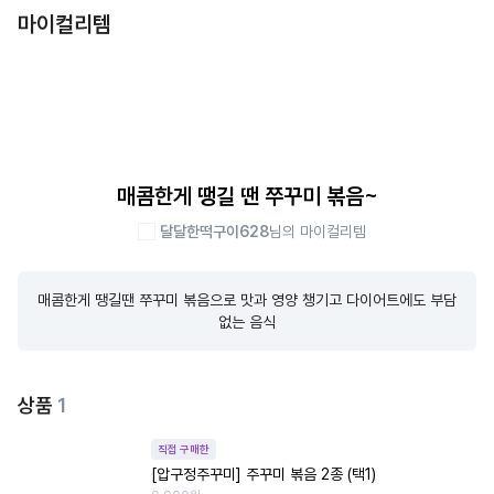
마이컬리템
매콤한게 땡길 땐 쭈꾸미 볶음~
달달한떡구이628
님의 마이컬리템
매콤한게 땡길땐 쭈꾸미 볶음으로 맛과 영양 챙기고 다이어트에도 부담
없는 음식
상품
1
직접 구매한
[압구정주꾸미] 주꾸미 볶음 2종 (택1)