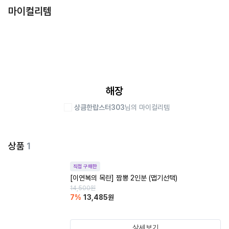
마이컬리템
해장
상큼한랍스터303
님의 마이컬리템
상품
1
직접 구매한
[이연복의 목란] 짬뽕 2인분 (맵기선택)
14,500
원
7
%
13,485
원
상세보기