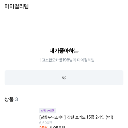
마이컬리템
내가좋아하는
고소한모카빵198
님의 마이컬리템
🫢
상품
3
직접 구매한
[남향푸드또띠아] 간편 브리또 15종 2개입 (택1)
6,600
원