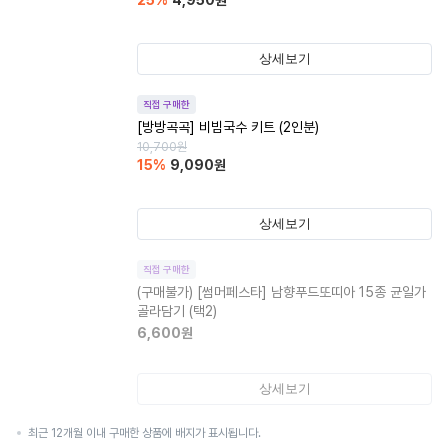
25
%
4,950
원
상세보기
직접 구매한
[방방곡곡] 비빔국수 키트 (2인분)
10,700
원
15
%
9,090
원
상세보기
직접 구매한
(구매불가)
[썸머페스타] 남향푸드또띠아 15종 균일가
골라담기 (택2)
6,600
원
상세보기
최근 12개월 이내 구매한 상품에 배지가 표시됩니다.