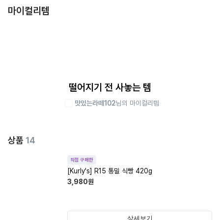
마이컬리템
떨어지기 전 사놓는 템
맛있는라떼102
님의 마이컬리템
상품
14
직접 구매한
[Kurly's] R15 통밀 식빵 420g
3,980
원
상세보기