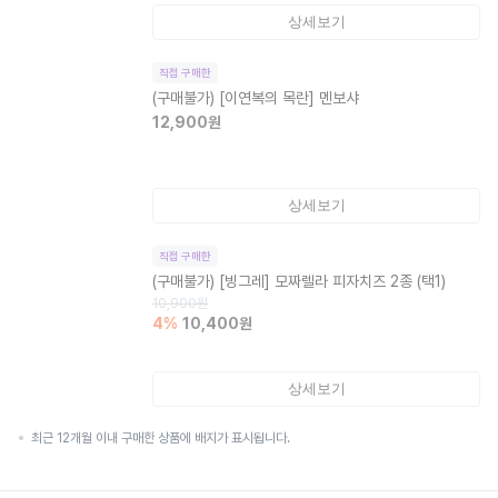
상세보기
직접 구매한
(구매불가)
[이연복의 목란] 멘보샤
12,900
원
상세보기
직접 구매한
(구매불가)
[빙그레] 모짜렐라 피자치즈 2종 (택1)
10,900
원
4
%
10,400
원
상세보기
최근 12개월 이내 구매한 상품에 배지가 표시됩니다.