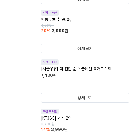
직접 구매한
한통 양배추 900g
4,990
원
20
%
3,990
원
상세보기
직접 구매한
[서울우유] 더 진한 순수 플레인 요거트 1.8L
7,480
원
상세보기
직접 구매한
[KF365] 가지 2입
3,490
원
14
%
2,990
원