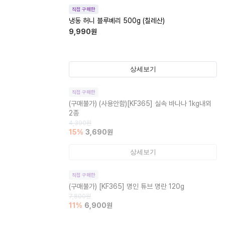
직접 구매한
냉동 허니 블루베리 500g (칠레산)
9,990
원
상세보기
직접 구매한
(구매불가)
(사용안함)[KF365] 실속 바나나 1kg내외
2종
4,390
원
15
%
3,690
원
상세보기
직접 구매한
(구매불가)
[KF365] 명인 튜브 명란 120g
7,800
원
11
%
6,900
원