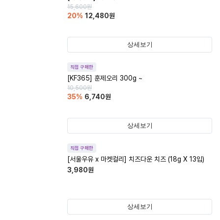
15,600
원
20
%
12,480
원
상세보기
직접 구매한
[KF365] 훈제오리 300g ~
10,500
원
35
%
6,740
원
상세보기
직접 구매한
[서울우유 x 마켓컬리] 치즈다운 치즈 (18g X 13입)
3,980
원
상세보기