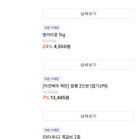
상세보기
직접 구매한
병아리콩 1kg
5,990
원
24
%
4,550
원
상세보기
직접 구매한
[이연복의 목란] 짬뽕 2인분 (맵기선택)
14,500
원
7
%
13,485
원
상세보기
직접 구매한
[마더푸드] 쪽갈비 2종