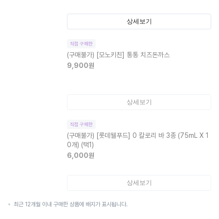
상세보기
직접 구매한
(구매불가)
[모노키친] 통통 치즈돈까스
9,900
원
상세보기
직접 구매한
(구매불가)
[롯데웰푸드] 0 칼로리 바 3종 (75mL X 1
0개) (택1)
6,000
원
상세보기
최근 12개월 이내 구매한 상품에 배지가 표시됩니다.