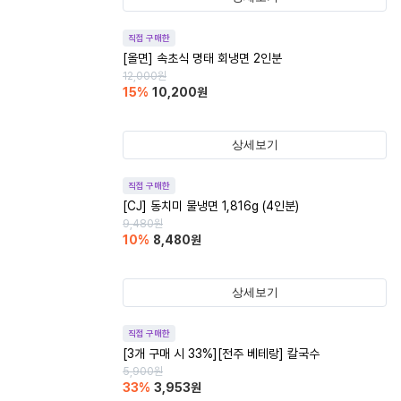
직접 구매한
[올면] 속초식 명태 회냉면 2인분
12,000
원
15
%
10,200
원
상세보기
직접 구매한
[CJ] 동치미 물냉면 1,816g (4인분)
9,480
원
10
%
8,480
원
상세보기
직접 구매한
[3개 구매 시 33%][전주 베테랑] 칼국수
5,900
원
33
%
3,953
원