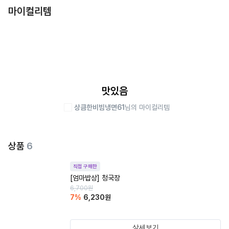
마이컬리템
맛있음
상큼한비빔냉면61
님의 마이컬리템
상품
6
직접 구매한
[엄마밥상] 청국장
6,700
원
7
%
6,230
원
상세보기