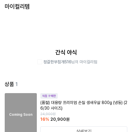
마이컬리템
간식 야식
정갈한부침개516
님의 마이컬리템
상품
1
직접 구매한
(품절)
대용량 프리미엄 손질 생새우살 800g (냉동) (2
6/30 사이즈)
24,900
원
Coming Soon
16
%
20,900
원
상세보기