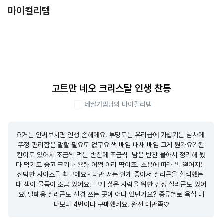
마이컬리템
고트만 네오 크리스탈 인생 찬통
네딸기맘
님의 마이컬리템
요거는 안써보시면 인생 손해에요. 투명도는 유리급에 가볍기는 넘사에 
뚜껑 편리함은 말할 필요도 없구요 색 배임 내새 배임 그게 뭔가요? 칸
칸이도 있어서 조금씩 먹는 반찬에 조금씩  남은 반찬 몰아서 정리해 뒀
다 먹기도 좋고 크기나 용량 어쩜 이리 딱이죠. 소용에 따라 똑 떨어지는 
신박한 사이즈들 최고에요~ 다만 저는 흰게 좋아서 실리콘을 흰색했는 
대 색이 물듬이 조금 있어요. 그게 싫은 사람을 위한 검정 실리콘도 있어
요! 밀폐용 실리콘도 신경 쓰는 곳이 어디 있던가요? 종류별로 욕심 내
다보니 4번이나 구매했네요. 완전 대만족♡