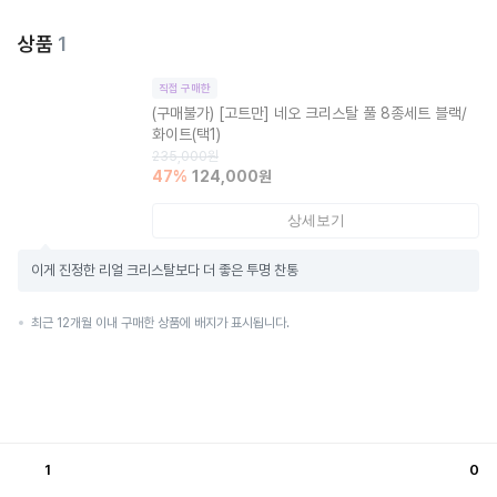
상품
1
직접 구매한
(구매불가)
[고트만] 네오 크리스탈 풀 8종세트 블랙/
화이트(택1)
235,000
원
47
%
124,000
원
상세보기
이게 진정한 리얼 크리스탈보다 더 좋은 투명 찬통
최근 12개월 이내 구매한 상품에 배지가 표시됩니다.
1
0