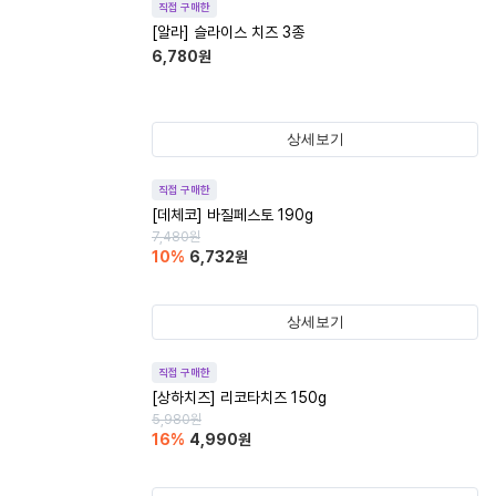
직접 구매한
[알라] 슬라이스 치즈 3종
6,780
원
상세보기
직접 구매한
[데체코] 바질페스토 190g
7,480
원
10
%
6,732
원
상세보기
직접 구매한
[상하치즈] 리코타치즈 150g
5,980
원
16
%
4,990
원