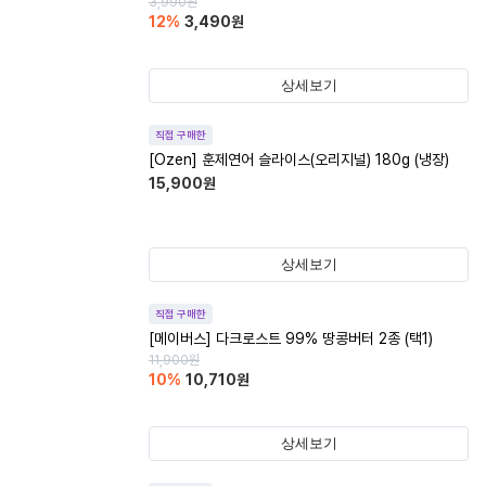
3,990
원
12
%
3,490
원
상세보기
직접 구매한
[Ozen] 훈제연어 슬라이스(오리지널) 180g (냉장)
15,900
원
상세보기
직접 구매한
[메이버스] 다크로스트 99% 땅콩버터 2종 (택1)
11,900
원
10
%
10,710
원
상세보기