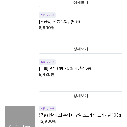
상세보기
직접 구매한
[소금집] 잠봉 120g (냉장)
8,900
원
상세보기
직접 구매한
[다보] 과일함량 70% 과일잼 5종
5,480
원
상세보기
직접 구매한
(품절)
[칼레스] 훈제 대구알 스프레드 오리지널 190g
12,900
원
Coming Soon