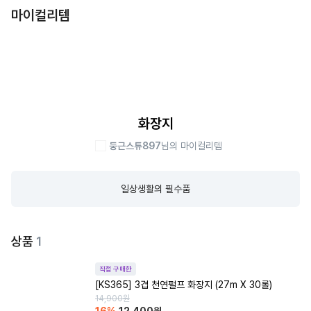
마이컬리템
화장지
둥근스튜897
님의 마이컬리템
일상생활의 필수품
상품
1
직접 구매한
[KS365] 3겹 천연펄프 화장지 (27m X 30롤)
14,900
원