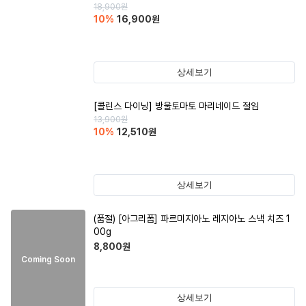
18,900
원
10
%
16,900
원
상세보기
[콜린스 다이닝] 방울토마토 마리네이드 절임
13,900
원
10
%
12,510
원
상세보기
(품절)
[아그리폼] 파르미지아노 레지아노 스낵 치즈 1
00g
8,800
원
Coming Soon
상세보기