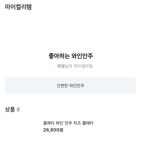
마이컬리템
좋아하는 와인안주
짜몽
님의 마이컬리템
간편한 와인안주
상품
8
홈파티 와인 안주 치즈 플래터
26,800
원