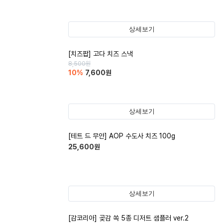
상세보기
[치즈팝] 고다 치즈 스낵
8,500
원
10
%
7,600
원
상세보기
[테트 드 무안] AOP 수도사 치즈 100g
25,600
원
상세보기
[감코리아] 곶감 쏙 5종 디저트 샘플러 ver.2