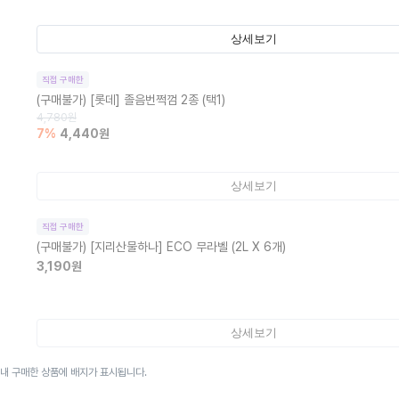
상세보기
직접 구매한
(구매불가)
[롯데] 졸음번쩍껌 2종 (택1)
4,780
원
7
%
4,440
원
상세보기
직접 구매한
(구매불가)
[지리산물하나] ECO 무라벨 (2L X 6개)
3,190
원
상세보기
이내 구매한 상품에 배지가 표시됩니다.