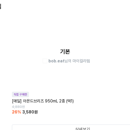
템
기본
bob.eat
님의 마이컬리템
직접 구매한
[매일] 아몬드브리즈 950mL 2종 (택1)
4,880
원
26
%
3,580
원
상세보기