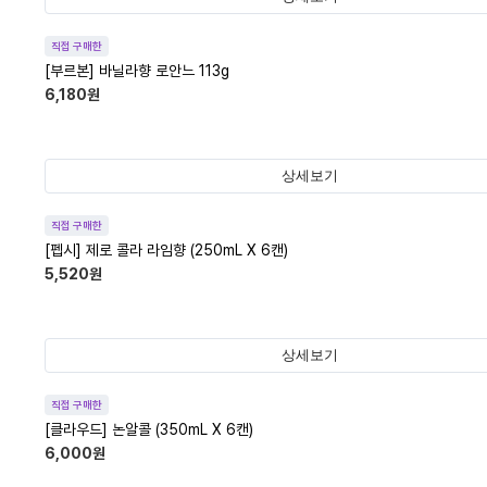
직접 구매한
[부르본] 바닐라향 로안느 113g
6,180
원
상세보기
직접 구매한
[펩시] 제로 콜라 라임향 (250mL X 6캔)
5,520
원
상세보기
직접 구매한
[클라우드] 논알콜 (350mL X 6캔)
6,000
원