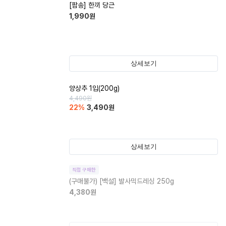
[팜송] 한끼 당근
1,990
원
상세보기
양상추 1입(200g)
4,490
원
22
%
3,490
원
상세보기
직접 구매한
(구매불가)
[백설] 발사믹드레싱 250g
4,380
원