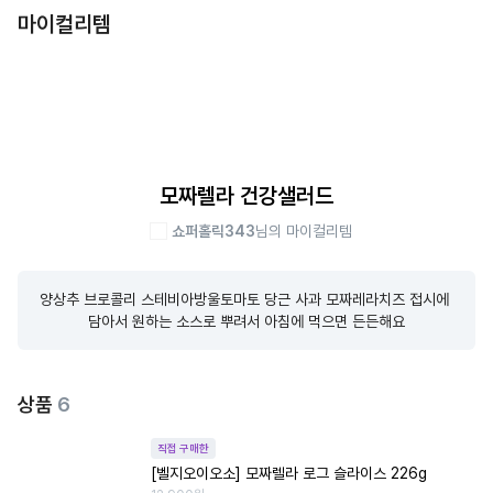
마이컬리템
모짜렐라 건강샐러드
쇼퍼홀릭343
님의 마이컬리템
양상추 브로콜리 스테비아방울토마토 당근 사과 모짜레라치즈 접시에 
담아서 원하는 소스로 뿌려서 아침에 먹으면 든든해요
상품
6
직접 구매한
[벨지오이오소] 모짜렐라 로그 슬라이스 226g