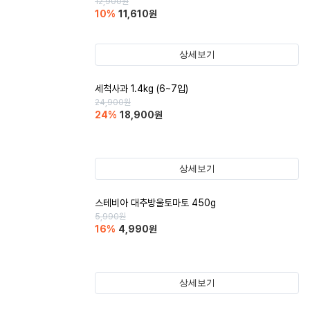
12,900
원
10
%
11,610
원
상세보기
세척사과 1.4kg (6~7입)
24,900
원
24
%
18,900
원
상세보기
스테비아 대추방울토마토 450g
5,990
원
16
%
4,990
원
상세보기