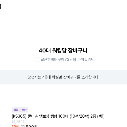
템
40대 워킹맘 장바구니
달큰한버터구이73
님의 마이컬리템
갓생사는 40대 워킹맘 장바구니를 소개합니다.
직접 구매한
[KS365] 물티슈 엠보싱 캡형 100매 (10팩/20팩) 2종 (택1)
13,250
원