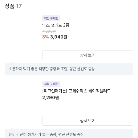
상품
17
직접 구매한
믹스 샐러드 3종
4,290
원
8
%
3,940
원
상세보기
소분하여 먹기 좋은 적당한 중량과 조합, 평균 신선도 중상
직접 구매한
[피그인더가든] 프레쉬믹스 베이직샐러드
2,290
원
상세보기
한끼 간단히 챙겨가기 좋은 중량, 평균 신선도 중상