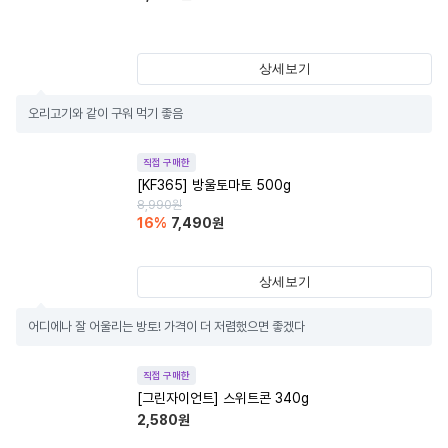
상세보기
오리고기와 같이 구워 먹기 좋음
직접 구매한
[KF365] 방울토마토 500g
8,990
원
16
%
7,490
원
상세보기
어디에나 잘 어울리는 방토! 가격이 더 저렴했으면 좋겠다
직접 구매한
[그린자이언트] 스위트콘 340g
2,580
원