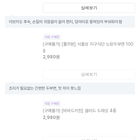
상세보기
아보카도 후숙, 손질의 귀찮음이 없어 편리, 덩어리로 뭉쳐있어 부숴줘야 함
직접 구매한
(구매불가)
[풀무원] 식물성 지구식단 노랑두부면 100
g
2,980
원
상세보기
조리가 필요없는 간편한 두부면, 맛 차이 못느낌
직접 구매한
(구매불가)
[비비드키친] 샐러드 드레싱 4종
2,980
원