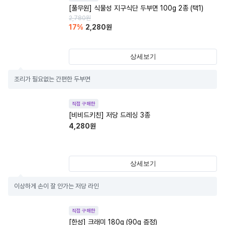
[풀무원] 식물성 지구식단 두부면 100g 2종 (택1)
2,780
원
17
%
2,280
원
상세보기
조리가 필요없는 간편한 두부면
직접 구매한
[비비드키친] 저당 드레싱 3종
4,280
원
상세보기
이상하게 손이 잘 안가는 저당 라인
직접 구매한
[한성] 크래미 180g (90g 증정)