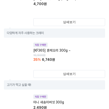
4,700
원
상세보기
다양하게 자주 사용하는 크래미
직접 구매한
[KF365] 훈제오리 300g ~
10,500
원
35
%
6,740
원
상세보기
고기가 먹고 싶을 때!
직접 구매한
미니 새송이버섯 300g
2,490
원