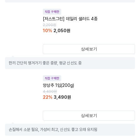
직접 구매한
[저스트그린] 데일리 샐러드 4종
2,290
원
10
%
2,050
원
상세보기
한끼 간단히 챙겨가기 좋은 중량, 평균 신선도 중
직접 구매한
양상추 1입(200g)
4,490
원
22
%
3,490
원
상세보기
손질해서 소분 필요, 가성비 최고, 신선도 좋고 오래 유지됨