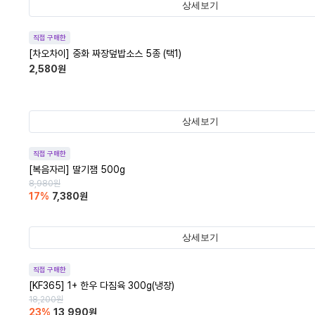
상세보기
직접 구매한
[차오차이] 중화 짜장덮밥소스 5종 (택1)
2,580
원
상세보기
직접 구매한
[복음자리] 딸기잼 500g
8,980
원
17
%
7,380
원
상세보기
직접 구매한
[KF365] 1+ 한우 다짐육 300g(냉장)
18,200
원
23
%
13,990
원