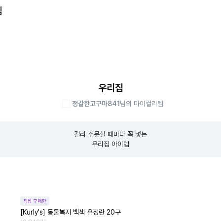
템
우리집
정갈한고구마841
님의 마이컬리템
컬리 주문할 때마다 꼭 넣는

우리집 아이템
직접 구매한
[Kurly's] 동물복지 백색 유정란 20구