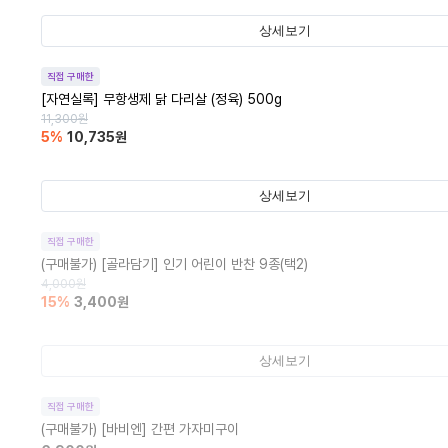
상세보기
직접 구매한
[자연실록] 무항생제 닭 다리살 (정육) 500g
11,300
원
5
%
10,735
원
상세보기
직접 구매한
(구매불가)
[골라담기] 인기 어린이 반찬 9종(택2)
4,000
원
15
%
3,400
원
상세보기
직접 구매한
(구매불가)
[바비엔] 간편 가자미구이