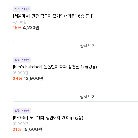
직접 구매한
[서울마님] 간편 떡구이 (2개입/4개입) 6종 (택1)
4,980
원
15
%
4,233
원
상세보기
직접 구매한
[Kim's butcher] 돌돌말이 대패 삼겹살 1kg(냉동)
16,990
원
24
%
12,900
원
상세보기
직접 구매한
[KF365] 노르웨이 생연어회 200g (냉장)
19,900
원
21
%
15,600
원