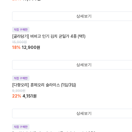
상세보기
직접 구매한
[골라담기] 비비고 인기 김치 균일가 4종 (택1)
15,900
원
18
%
12,900
원
상세보기
직접 구매한
[다향오리] 훈제오리 슬라이스 (1입/3입)
5,390
원
22
%
4,151
원
상세보기
직접 구매한