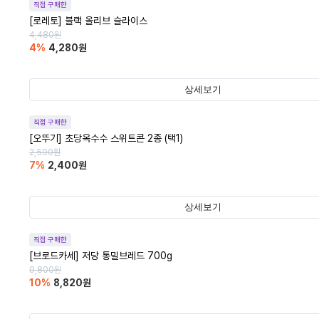
직접 구매한
[로레토] 블랙 올리브 슬라이스
4,480
원
4
%
4,280
원
상세보기
직접 구매한
[오뚜기] 초당옥수수 스위트콘 2종 (택1)
2,590
원
7
%
2,400
원
상세보기
직접 구매한
[브로드카세] 저당 통밀브레드 700g
9,800
원
10
%
8,820
원