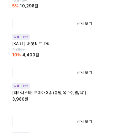
10,840
원
5
%
10,298
원
상세보기
직접 구매한
[KART] 버섯 비프 카레
4,890
원
10
%
4,400
원
상세보기
직접 구매한
[라카나스타] 또띠아 3종 (통밀,옥수수,밀/택1)
3,980
원
상세보기