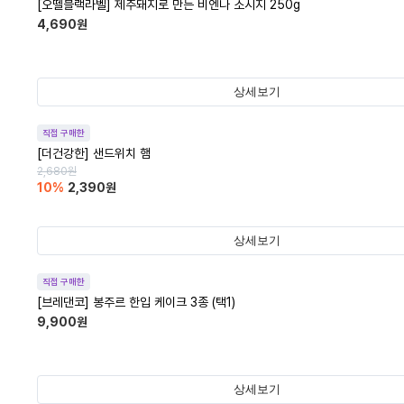
[오뗄블랙라벨] 제주돼지로 만든 비엔나 소시지 250g
4,690
원
상세보기
직접 구매한
[더건강한] 샌드위치 햄
2,680
원
10
%
2,390
원
상세보기
직접 구매한
[브레댄코] 봉주르 한입 케이크 3종 (택1)
9,900
원
상세보기