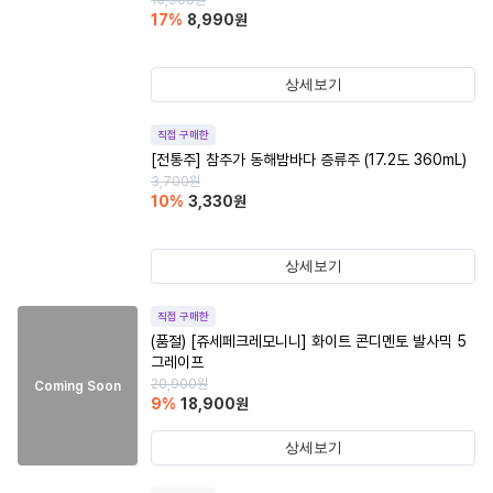
10,900
원
17
%
8,990
원
상세보기
직접 구매한
[전통주] 참주가 동해밤바다 증류주 (17.2도 360mL)
3,700
원
10
%
3,330
원
상세보기
직접 구매한
(품절)
[쥬세페크레모니니] 화이트 콘디멘토 발사믹 5
그레이프
20,900
원
Coming Soon
9
%
18,900
원
상세보기