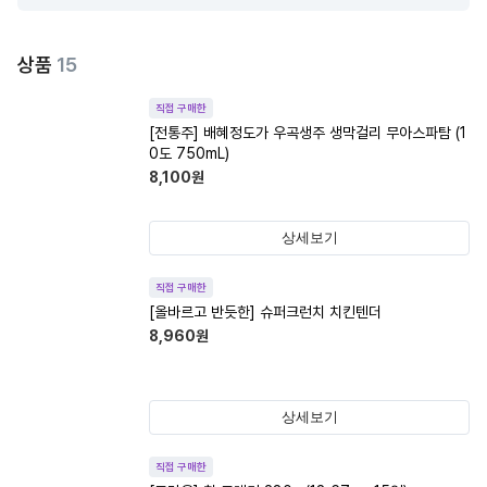
상품
15
직접 구매한
[전통주] 배혜정도가 우곡생주 생막걸리 무아스파탐 (1
0도 750mL)
8,100
원
상세보기
직접 구매한
[올바르고 반듯한] 슈퍼크런치 치킨텐더
8,960
원
상세보기
직접 구매한