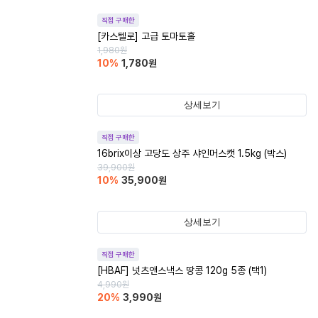
직접 구매한
[카스텔로] 고급 토마토홀
1,980
원
10
%
1,780
원
상세보기
직접 구매한
16brix이상 고당도 상주 샤인머스캣 1.5kg (박스)
39,900
원
10
%
35,900
원
상세보기
직접 구매한
[HBAF] 넛츠앤스낵스 땅콩 120g 5종 (택1)
4,990
원
20
%
3,990
원