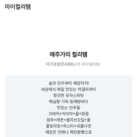
마이컬리템
애주가의 컬리템
차가운팝콘486
님의 마이컬리템
술과 안주부터 해장까지!

세상에서 제일 맛있는 막걸리부터

향긋한 유자스피릿

매실향 가득 동해밤바다

맛있는 안주들

크래커+카이막+꿀+땅콩

참외+레몬+올리브오일+꿀

홀토마토+파스타+곡물너겟

해장은 언제나 목란짬뽕으로