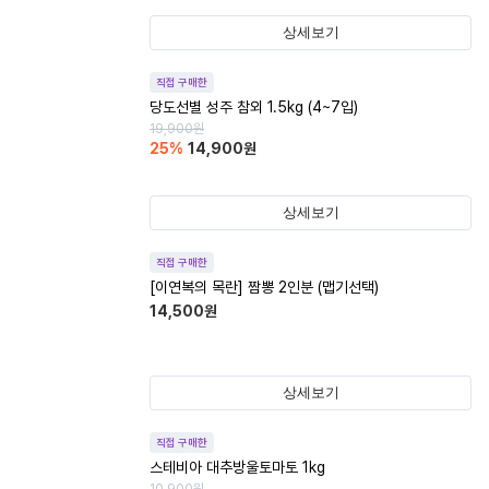
상세보기
직접 구매한
당도선별 성주 참외 1.5kg (4~7입)
19,900
원
25
%
14,900
원
상세보기
직접 구매한
[이연복의 목란] 짬뽕 2인분 (맵기선택)
14,500
원
상세보기
직접 구매한
스테비아 대추방울토마토 1kg