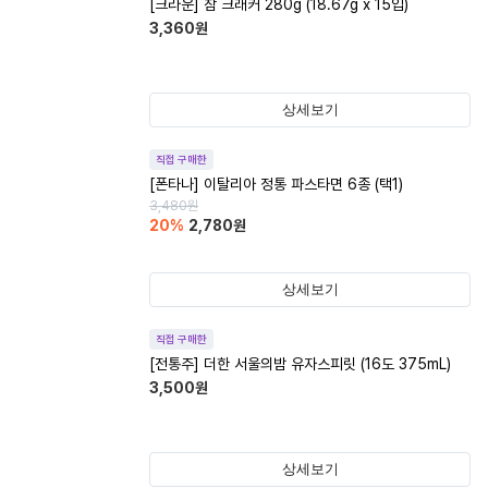
[크라운] 참 크래커 280g (18.67g x 15입)
3,360
원
상세보기
직접 구매한
[폰타나] 이탈리아 정통 파스타면 6종 (택1)
3,480
원
20
%
2,780
원
상세보기
직접 구매한
[전통주] 더한 서울의밤 유자스피릿 (16도 375mL)
3,500
원
상세보기