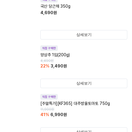
국산 당근채 350g
4,690
원
상세보기
직접 구매한
양상추 1입(200g)
4,490
원
22
%
3,490
원
상세보기
직접 구매한
[주말특가][KF365] 대추방울토마토 750g
11,900
원
41
%
6,990
원
상세보기