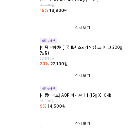
19,900
원
15
%
16,900
원
상세보기
직접 구매한
[이목 무항생제] 국내산 소고기 안심 스테이크 200g
(냉장)
27,640
원
20
%
22,100
원
상세보기
직접 구매한
[라콩비에트] AOP 비가염버터 (15g X 10개)
16,000
원
9
%
14,500
원
상세보기