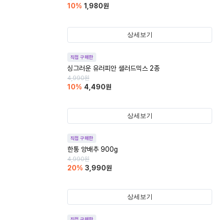
10
%
1,980
원
상세보기
직접 구매한
싱그러운 유러피안 샐러드믹스 2종
4,990
원
10
%
4,490
원
상세보기
직접 구매한
한통 양배추 900g
4,990
원
20
%
3,990
원
상세보기
직접 구매한