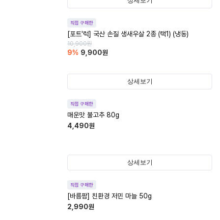
상세보기
직접 구매한
[포트'럭] 국산 손질 생새우살 2종 (택1) (냉동)
10,900
원
9
%
9,900
원
상세보기
직접 구매한
매운맛 불고추 80g
4,490
원
상세보기
직접 구매한
[바름팜] 친환경 저민 마늘 50g
2,990
원