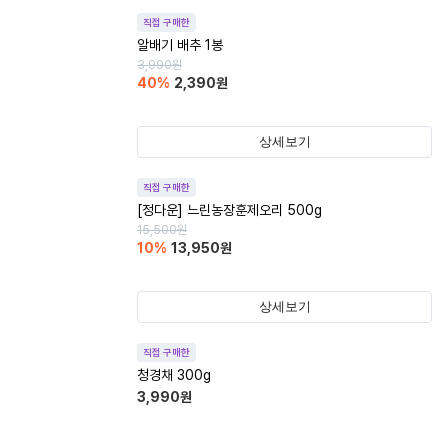
직접 구매한
알배기 배추 1봉
3,990
원
40
%
2,390
원
상세보기
직접 구매한
[정다운] 느린농장훈제오리 500g
15,500
원
10
%
13,950
원
상세보기
직접 구매한
청경채 300g
3,990
원