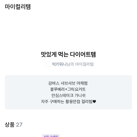
마이컬리템
맛있게 먹는 다이어트템
럭키워니
님의 마이컬리템
감바스 샤브샤브 야채찜 

블루베리+그릭요거트 

안심스테이크 가니쉬

자주 구매하는 활용만점 컬리템♥︎
상품
27
직접 구매한