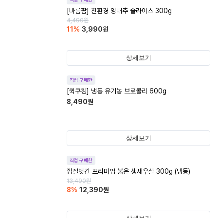
[바름팜] 친환경 양배추 슬라이스 300g
4,490
원
11
%
3,990
원
상세보기
직접 구매한
[퀵쿠킹] 냉동 유기농 브로콜리 600g
8,490
원
상세보기
직접 구매한
껍질벗긴 프리미엄 붉은 생새우살 300g (냉동)
13,490
원
8
%
12,390
원