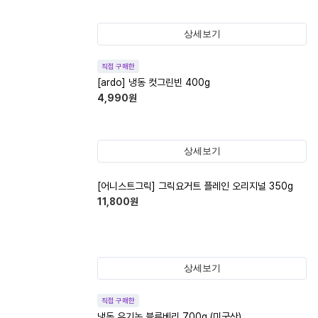
상세보기
직접 구매한
[ardo] 냉동 컷그린빈 400g
4,990
원
상세보기
[어니스트그릭] 그릭요거트 플레인 오리지널 350g
11,800
원
상세보기
직접 구매한
냉동 유기농 블루베리 700g (미국산)