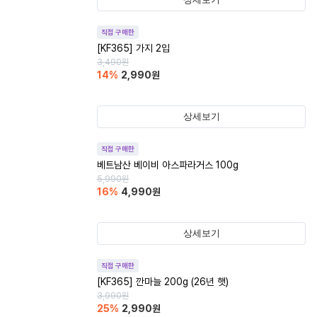
직접 구매한
[KF365] 가지 2입
3,490
원
14
%
2,990
원
상세보기
직접 구매한
베트남산 베이비 아스파라거스 100g
5,990
원
16
%
4,990
원
상세보기
직접 구매한
[KF365] 깐마늘 200g (26년 햇)
3,990
원
25
%
2,990
원