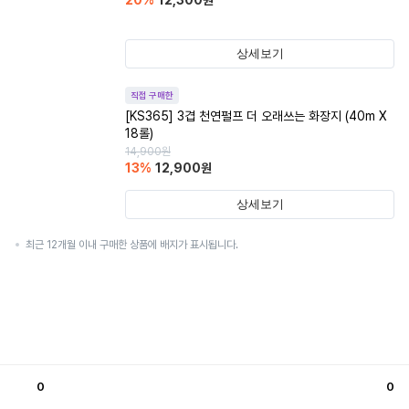
20
%
12,300
원
상세보기
직접 구매한
[KS365] 3겹 천연펄프 더 오래쓰는 화장지 (40m X
18롤)
14,900
원
13
%
12,900
원
상세보기
최근 12개월 이내 구매한 상품에 배지가 표시됩니다.
0
0