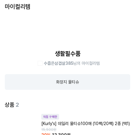
마이컬리템
생활필수품
수줍은삼겹살385
님의 마이컬리템
화장지 물티슈
상품
2
직접 구매한
[Kurly's] 데일리 물티슈100매 (10팩/20팩) 2종 (택1)
15,500
원