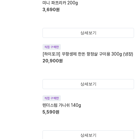
미니 파프리카 200g
3,690
원
상세보기
직접 구매한
[하이포크] 무항생제 한돈 항정살 구이용 300g (냉장)
20,900
원
상세보기
직접 구매한
텐더스템 가니쉬 140g
5,590
원
상세보기