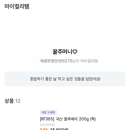
마이컬리템
꿀주머니♡
매콤한평양냉면275
님의 마이컬리템
혼밥하기 좋은 날 먹고 싶은 것들을 담았어요!
상품
12
직접 구매한
[KF365] 국산 블루베리 200g (특)
24,900
원