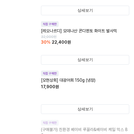
상세보기
직접 구매한
[레오나르디] 모데나산 콘디멘토 화이트 발사믹
32,000
원
30
%
22,400
원
상세보기
직접 구매한
[모현상회] 대광어회 150g (냉장)
17,900
원
상세보기
직접 구매한
(구매불가)
친환경 베이비 루꼴라&베이비 케일 믹스 8