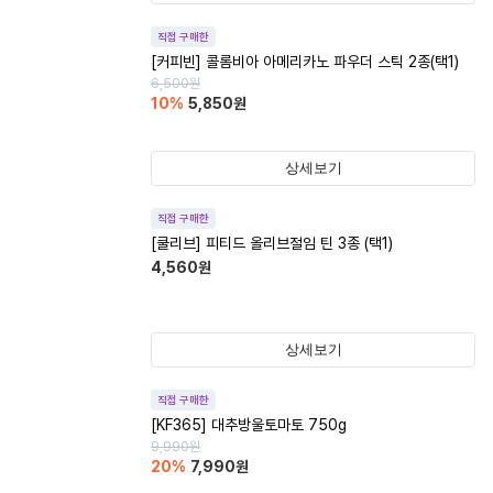
직접 구매한
[커피빈] 콜롬비아 아메리카노 파우더 스틱 2종(택1)
6,500
원
10
%
5,850
원
상세보기
직접 구매한
[쿨리브] 피티드 올리브절임 틴 3종 (택1)
4,560
원
상세보기
직접 구매한
[KF365] 대추방울토마토 750g
9,990
원
20
%
7,990
원