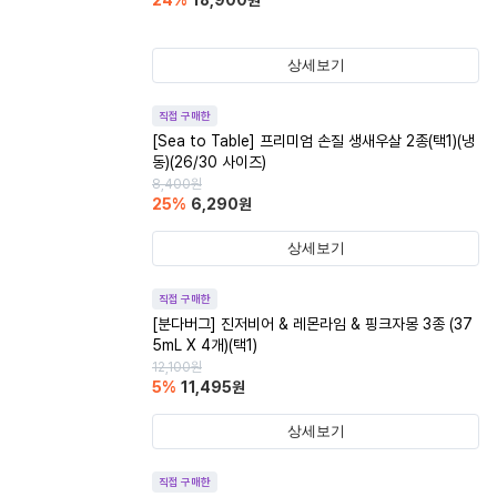
24
%
18,900
원
상세보기
직접 구매한
[Sea to Table] 프리미엄 손질 생새우살 2종(택1)(냉
동)(26/30 사이즈)
8,400
원
25
%
6,290
원
상세보기
직접 구매한
[분다버그] 진저비어 & 레몬라임 & 핑크자몽 3종 (37
5mL X 4개)(택1)
12,100
원
5
%
11,495
원
상세보기
직접 구매한