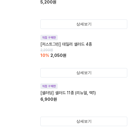
5,200
원
상세보기
직접 구매한
[저스트그린] 데일리 샐러드 4종
2,290
원
10
%
2,050
원
상세보기
직접 구매한
[샐러딩] 샐러드 11종 (리뉴얼, 택1)
6,900
원
상세보기