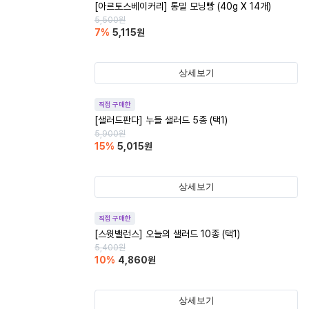
[아르토스베이커리] 통밀 모닝빵 (40g X 14개)
5,500
원
7
%
5,115
원
상세보기
직접 구매한
[샐러드판다] 누들 샐러드 5종 (택1)
5,900
원
15
%
5,015
원
상세보기
직접 구매한
[스윗밸런스] 오늘의 샐러드 10종 (택1)
5,400
원
10
%
4,860
원
상세보기