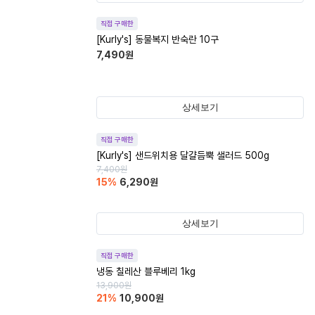
직접 구매한
[Kurly's] 동물복지 반숙란 10구
7,490
원
상세보기
직접 구매한
[Kurly's] 샌드위치용 달걀듬뿍 샐러드 500g
7,400
원
15
%
6,290
원
상세보기
직접 구매한
냉동 칠레산 블루베리 1kg
13,900
원
21
%
10,900
원