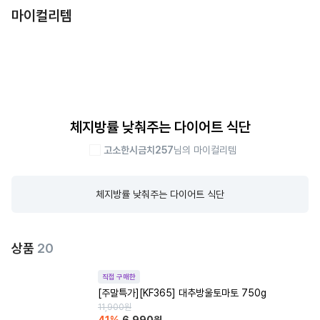
마이컬리템
체지방률 낮춰주는 다이어트 식단
고소한시금치257
님의 마이컬리템
체지방률 낮춰주는 다이어트 식단
상품
20
직접 구매한
[주말특가][KF365] 대추방울토마토 750g
11,900
원