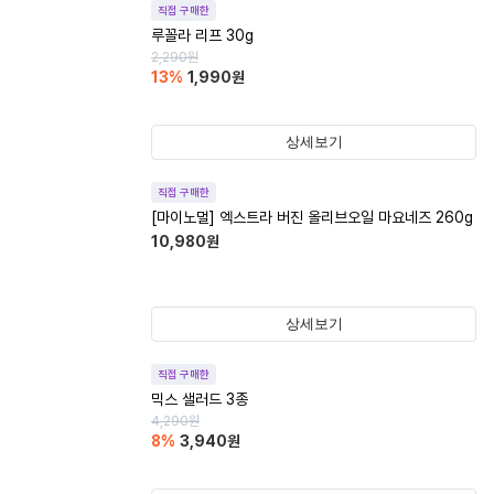
직접 구매한
루꼴라 리프 30g
2,290
원
13
%
1,990
원
상세보기
직접 구매한
[마이노멀] 엑스트라 버진 올리브오일 마요네즈 260g
10,980
원
상세보기
직접 구매한
믹스 샐러드 3종
4,290
원
8
%
3,940
원