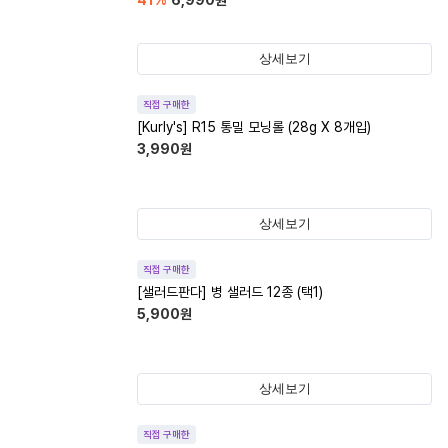
41
%
6,990
원
상세보기
직접 구매한
[Kurly's] R15 통밀 모닝롤 (28g X 8개입)
3,990
원
상세보기
직접 구매한
[샐러드판다] 병 샐러드 12종 (택1)
5,900
원
상세보기
직접 구매한