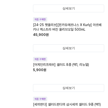
상세보기
직접 구매한
[24-25 햇올리브][핀카듀에르나스 X Kurly] 아르베
키나 엑스트라 버진 올리브오일 500mL
45,900
원
상세보기
직접 구매한
[어게인리프레쉬] 샐러드 8종 (택1, 리뉴얼)
5,900
원
상세보기
직접 구매한
[세끼판다] 샐러드판다의 삼시세끼 샐러드 9종 (택1)