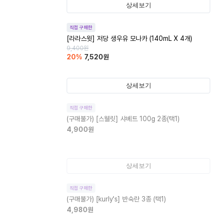
상세보기
직접 구매한
[라라스윗] 저당 생우유 모나카 (140mL X 4개)
9,400
원
20
%
7,520
원
상세보기
직접 구매한
(구매불가)
[스웰릿] 샤베트 100g 2종(택1)
4,900
원
상세보기
직접 구매한
(구매불가)
[kurly's] 반숙란 3종 (택1)
4,980
원