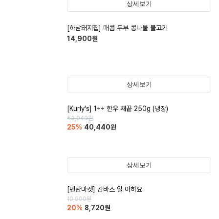
상세보기
[하남돼지집] 매콤 두부 콩나물 불고기
14,900
원
상세보기
[Kurly's] 1++ 한우 채끝 250g (냉장)
53,940
원
25
%
40,440
원
상세보기
[벤탄마켓] 감바스 알 아히요
10,900
원
20
%
8,720
원