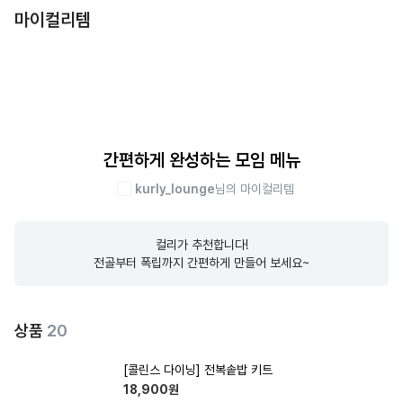
마이컬리템
간편하게 완성하는 모임 메뉴
kurly_lounge
님의 마이컬리템
컬리가 추천합니다!

전골부터 폭립까지 간편하게 만들어 보세요~
상품
20
[콜린스 다이닝] 전복솥밥 키트
18,900
원