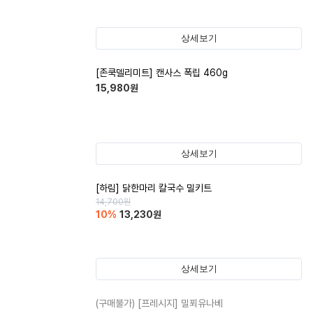
상세보기
[존쿡델리미트] 캔사스 폭립 460g
15,980
원
상세보기
[하림] 닭한마리 칼국수 밀키트
14,700
원
10
%
13,230
원
상세보기
(구매불가)
[프레시지] 밀푀유나베