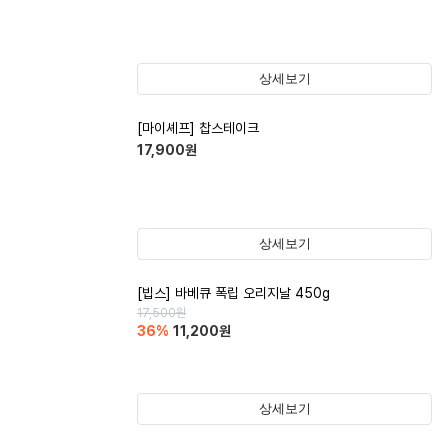
상세보기
[마이셰프] 찹스테이크
17,900
원
상세보기
[빕스] 바베큐 폭립 오리지날 450g
17,500
원
36
%
11,200
원
상세보기