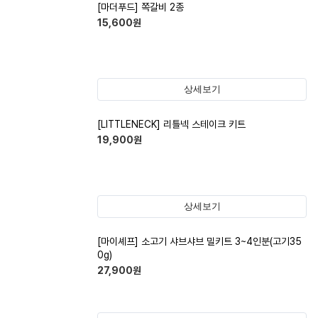
[마더푸드] 쪽갈비 2종
15,600
원
상세보기
[LITTLENECK] 리틀넥 스테이크 키트
19,900
원
상세보기
[마이셰프] 소고기 샤브샤브 밀키트 3~4인분(고기35
0g)
27,900
원