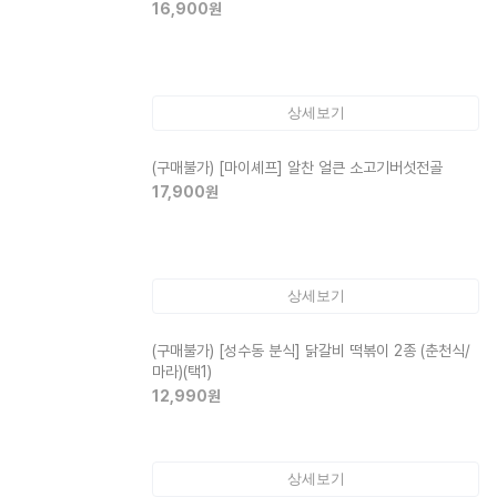
16,900
원
상세보기
(구매불가)
[마이셰프] 알찬 얼큰 소고기버섯전골
17,900
원
상세보기
(구매불가)
[성수동 분식] 닭갈비 떡볶이 2종 (춘천식/
마라)(택1)
12,990
원
상세보기