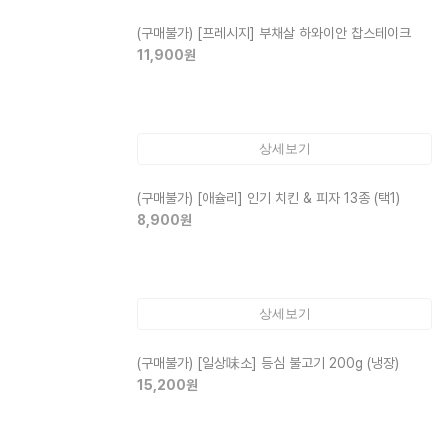
(구매불가)
[프레시지] 부채살 하와이안 찹스테이크
11,900
원
상세보기
(구매불가)
[애슐리] 인기 치킨 & 피자 13종 (택1)
8,900
원
상세보기
(구매불가)
[일상味소] 등심 불고기 200g (냉장)
15,200
원