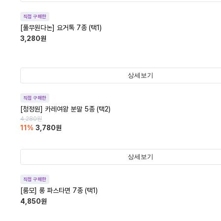
직접 구매한
[풀무원다논] 요거톡 7종 (택1)
3,280
원
상세보기
직접 구매한
[청정원] 카레여왕 분말 5종 (택2)
4,280
원
11
%
3,780
원
상세보기
직접 구매한
[룸모] 롱 파스타면 7종 (택1)
4,850
원