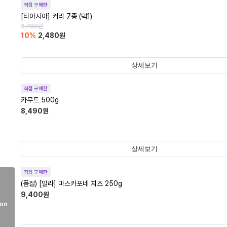
직접 구매한
[티아시아] 커리 7종 (택1)
2,780
원
10
%
2,480
원
상세보기
직접 구매한
카무트 500g
8,490
원
상세보기
직접 구매한
(품절)
[밀라] 마스카포네 치즈 250g
9,400
원
on