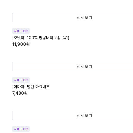
상세보기
직접 구매한
[오넛티] 100% 땅콩버터 2종 (택1)
11,900
원
상세보기
직접 구매한
[야마야] 명란 마요네즈
7,480
원
상세보기
직접 구매한