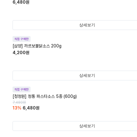
6,480
원
상세보기
직접 구매한
[삼양] 까르보불닭소스 200g
4,200
원
상세보기
직접 구매한
[청정원] 정통 파스타소스 5종 (600g)
7,480
원
13
%
6,480
원
상세보기