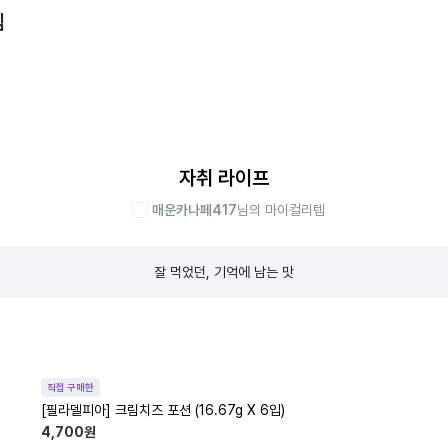
템
자취 라이프
매운카나페417
님의 마이컬리템
잘 먹었던, 기억에 남는 맛
직접 구매한
[필라델피아] 크림치즈 포션 (16.67g X 6입)
4,700
원