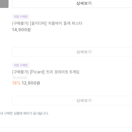
상세보기
직접 구매한
(구매불가)
[을지다락] 차돌박이 들깨 파스타
14,900
원
상세보기
직접 구매한
(구매불가)
[Picard] 트리 포테이토 6개입
15,900
원
18
%
12,900
원
상세보기
이내 구매한 상품에 배지가 표시됩니다.