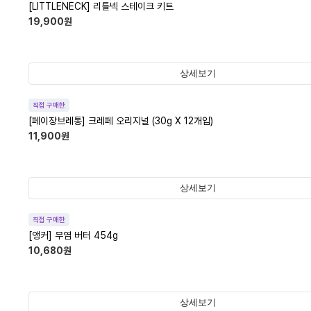
[LITTLENECK] 리틀넥 스테이크 키트
19,900
원
상세보기
직접 구매한
[페이장브레통] 크레페 오리지널 (30g X 12개입)
11,900
원
상세보기
직접 구매한
[앵커] 무염 버터 454g
10,680
원
상세보기