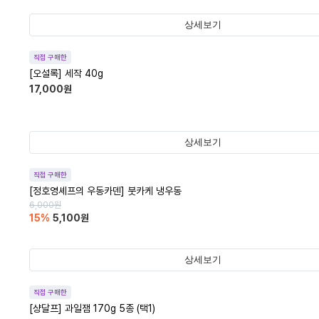
상세보기
직접 구매한
[오설록] 세작 40g
17,000
원
상세보기
직접 구매한
[정호영셰프의 우동카덴] 붓카케 냉우동
6,000
원
15
%
5,100
원
상세보기
직접 구매한
[샹달프] 과일잼 170g 5종 (택1)