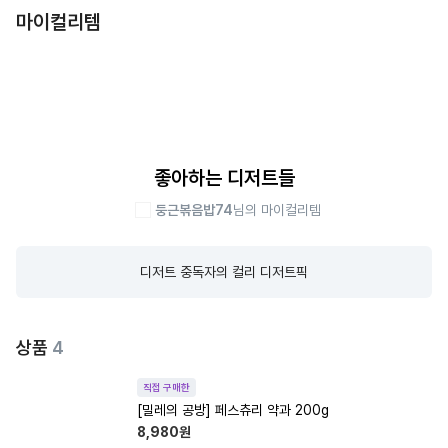
마이컬리템
좋아하는 디저트들
둥근볶음밥74
님의 마이컬리템
디저트 중독자의 컬리 디저트픽
상품
4
직접 구매한
[밀레의 공방] 페스츄리 약과 200g
8,980
원