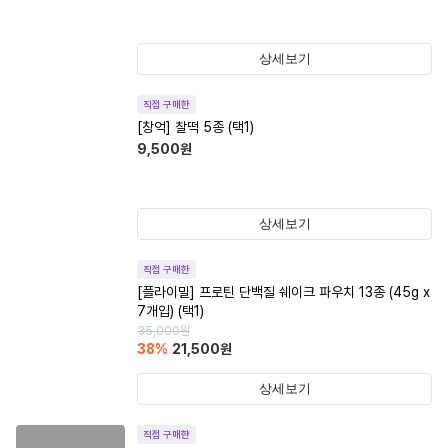
상세보기
직접 구매한
[창억] 찰떡 5종 (택1)
9,500
원
상세보기
직접 구매한
[플라이밀] 프로틴 단백질 쉐이크 파우치 13종 (45g x
7개입) (택1)
35,000
원
38
%
21,500
원
상세보기
직접 구매한