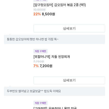
[압구정오징어] 갑오징어 볶음 2종 (택1)
10,900
원
22
%
8,500
원
상세보기
통통한 갑오징어에 햇반 하나면 밥 걱정 뚝~
직접 구매한
[외할머니댁] 차돌 된장찌개
7,750
원
7
%
7,200
원
상세보기
두부반모 썰어넣고 보글보글^^ 밥도둑 이예요
직접 구매한
[고래주방] 유부주머니 물떡 전골