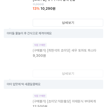
11,900
원
13
%
10,290
원
상세보기
아이들 물놀이 후 간식으로 제격이예요
직접 구매한
(구매불가)
[최현석의 쵸이닷] 새우 토마토 파스타
9,300
원
상세보기
아이 입맛에 딱 새콤달콤해요
직접 구매한
(구매불가)
[쵸이닷:직원食당] 이태원식 부대찌개
12,500
원