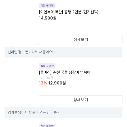
직접 구매한
[이연복의 목란] 짬뽕 2인분 (맵기선택)
14,500
원
상세보기
신라면 정도 맵기라서 딱 좋아요!
직접 구매한
[올마레] 춘천 국물 닭갈비 떡볶이
14,900
원
13
%
12,900
원
상세보기
김가루 넣어서 밥 볶아 먹는 건 국룰~
직접 구매한