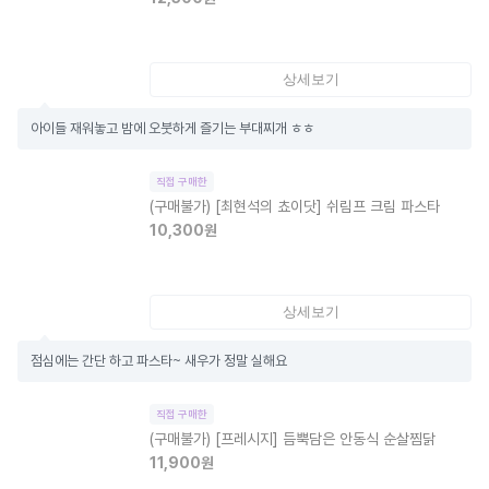
상세보기
아이들 재워놓고 밤에 오붓하게 즐기는 부대찌개 ㅎㅎ
직접 구매한
(구매불가)
[최현석의 쵸이닷] 쉬림프 크림 파스타
10,300
원
상세보기
점심에는 간단 하고 파스타~ 새우가 정말 실해요
직접 구매한
(구매불가)
[프레시지] 듬뿍담은 안동식 순살찜닭
11,900
원