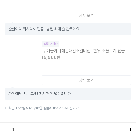
상세보기
순살이라 뒤처리도 깔끔 ! 남편 최애 술 안주예요
직접 구매한
(구매불가)
[해운대암소갈비집] 한우 소불고기 전골
15,900
원
상세보기
가게에서 먹는 그맛! 따끈한 게 별미랍니다
최근 12개월 이내 구매한 상품에 배지가 표시됩니다.
1
1