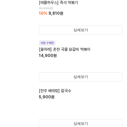
[애플하우스] 즉석 떡볶기
10,900
원
10
%
9,810
원
상세보기
직접 구매한
[올마레] 춘천 국물 닭갈비 떡볶이
14,900
원
상세보기
[전주 베테랑] 칼국수
5,900
원
상세보기