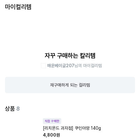
마이컬리템
자꾸 구매하는 칼리템
매운베이글207
님의 마이컬리템
재구매하게 되는 컬리템
상품
8
직접 구매한
[리치몬드 과자점] 쿠인아망 140g
4,800
원