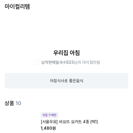
마이컬리템
우리집 아침
납작한메밀국수533
님의 마이컬리템
아침식사로 좋은음식
상품
10
직접 구매한
[서울우유] 비요뜨 요거트 4종 (택1)
1,480
원