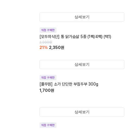
상세보기
직접 구매한
[모두의식단] 통 닭가슴살 5종 (1팩/4팩) (택1)
2,990
원
21
%
2,350
원
상세보기
직접 구매한
[풀무원] 소가 단단한 부침두부 300g
1,700
원
상세보기
직접 구매한