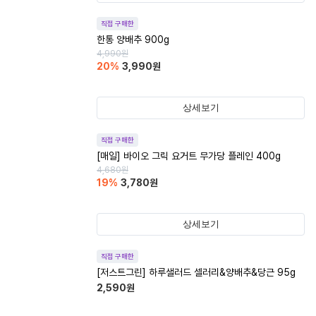
직접 구매한
한통 양배추 900g
4,990
원
20
%
3,990
원
상세보기
직접 구매한
[매일] 바이오 그릭 요거트 무가당 플레인 400g
4,680
원
19
%
3,780
원
상세보기
직접 구매한
[저스트그린] 하루샐러드 셀러리&양배추&당근 95g
2,590
원