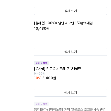
상세보기
[올리온] 100%메밀면 세모면 150g*4개입
10,480
원
상세보기
직접 구매한
[윤서울] 김도윤 셰프의 모둠나물면
9,400
원
10
%
8,400
원
상세보기
직접 구매한
(구매불가)
[마이노멀] 저당 알룰로스 초코볼 4종 (택1)