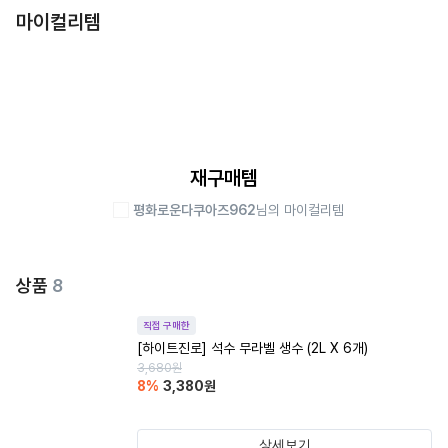
마이컬리템
재구매템
평화로운다쿠아즈962
님의 마이컬리템
상품
8
직접 구매한
[하이트진로] 석수 무라벨 생수 (2L X 6개)
3,680
원
8
%
3,380
원
상세보기