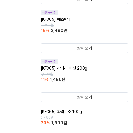
직접 구매한
[KF365] 애호박 1개
2,990
원
16
%
2,490
원
상세보기
직접 구매한
[KF365] 참타리 버섯 200g
1,690
원
11
%
1,490
원
상세보기
[KF365] 꽈리고추 100g
2,490
원
20
%
1,990
원