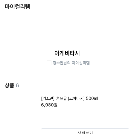
마이컬리템
아게비타시
경수현
님의 마이컬리템
상품
6
[기꼬만] 혼쯔유 (코이다시) 500ml
6,980
원
상세보기