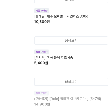
직접 구매한
[올레길] 제주 모짜렐라 자연치즈 300g
10,800
원
상세보기
직접 구매한
[퍼시픽] 미국 블럭 치즈 4종
5,400
원
상세보기
직접 구매한
(구매불가)
[Dole] 필리핀 아보카도 1kg (5~7입)
14,900
원