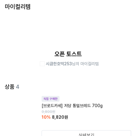
마이컬리템
오픈 토스트
시큼한호떡253
님의 마이컬리템
상품
4
직접 구매한
[브로드카세] 저당 통밀브레드 700g
9,800
원
10
%
8,820
원
상세보기