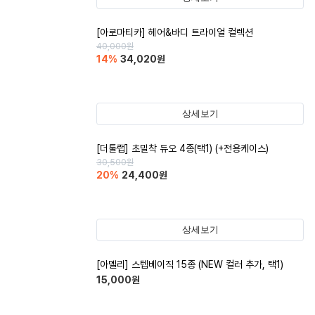
[아로마티카] 헤어&바디 트라이얼 컬렉션
40,000
원
14
%
34,020
원
상세보기
[더툴랩] 초밀착 듀오 4종(택1) (+전용케이스)
30,500
원
20
%
24,400
원
상세보기
[아멜리] 스텝베이직 15종 (NEW 컬러 추가, 택1)
15,000
원