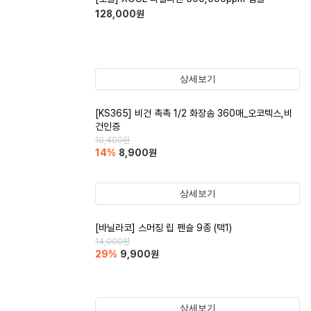
128,000
원
상세보기
[KS365] 비건 촉촉 1/2 화장솜 360매_오코텍스,비
건인증
10,400
원
14
%
8,900
원
상세보기
[바닐라코] 스머징 립 펜슬 9종 (택1)
14,000
원
29
%
9,900
원
상세보기