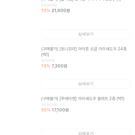
24,000
원
10
%
21,600
원
상세보기
(구매불가)
[토니모리] 아이톤 싱글 아이섀도우 24종
(택1)
8,000
원
10
%
7,200
원
상세보기
(구매불가)
[투에이엔] 아이섀도우 팔레트 2종 (택1)
38,000
원
55
%
17,100
원
상세보기