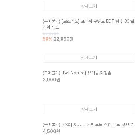
상세보기
(구매불가)
[모스키노] 프레쉬 꾸뛰르 EDT 향수 30ml
기획 세트
55,000
원
58
%
22,890
원
상세보기
(구매불가)
[Bel Nature] 유기농 화장솜
2,000
원
상세보기
(구매불가)
[소울] XOUL 하프 드롭 스킨 패드 80매입
4,500
원