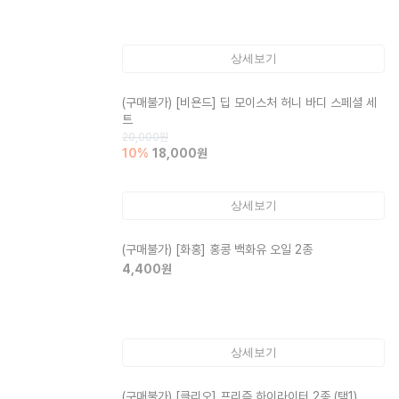
상세보기
(구매불가)
[비욘드] 딥 모이스처 허니 바디 스페셜 세
트
20,000
원
10
%
18,000
원
상세보기
(구매불가)
[화홍] 홍콩 백화유 오일 2종
4,400
원
상세보기
(구매불가)
[클리오] 프리즘 하이라이터 2종 (택1)