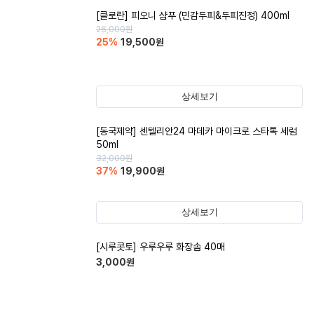
[클로란] 피오니 샴푸 (민감두피&두피진정) 400ml
26,000
원
25
%
19,500
원
상세보기
[동국제약] 센텔리안24 마데카 마이크로 스타톡 세럼
50ml
32,000
원
37
%
19,900
원
상세보기
[시루콧토] 우루우루 화장솜 40매
3,000
원