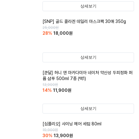
상세보기
[SNP] 골드 콜라겐 데일리 마스크팩 30매 350g
25,000
원
28
%
18,000
원
상세보기
[쿤달] 허니 앤 마카다미아 네이처 약산성 두피정화 퍼
퓸 샴푸 500ml 7종 (택1)
13,900
원
14
%
11,900
원
상세보기
[심플리오] 샤이닝 헤어 세럼 80ml
19,900
원
30
%
13,900
원