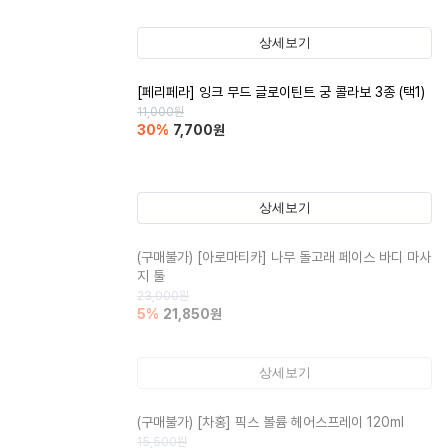
상세보기
[페리페라] 잉크 무드 글로이틴트 궁 콜라보 3종 (택1)
11,000
원
30
%
7,700
원
상세보기
(구매불가)
[아로마티카] 나무 돌고래 페이스 바디 마사
지 툴
23,000
원
5
%
21,850
원
상세보기
(구매불가)
[차홍] 픽스 볼륨 헤어스프레이 120ml
15,500
원