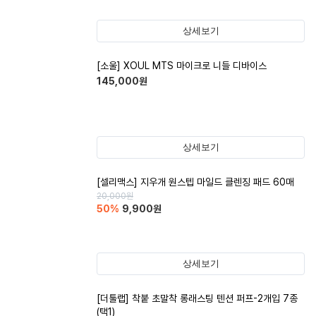
상세보기
[소울] XOUL MTS 마이크로 니들 디바이스
145,000
원
상세보기
[셀리맥스] 지우개 원스텝 마일드 클렌징 패드 60매
20,000
원
50
%
9,900
원
상세보기
[더툴랩] 착붙 초말착 롱래스팅 텐션 퍼프-2개입 7종
(택1)