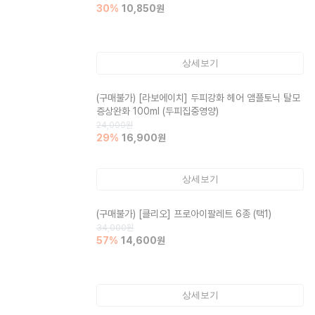
30
%
10,850
원
상세보기
(구매불가)
[라보에이치] 두피강화 헤어 앰플토닉 탈모
증상완화 100ml (두피집중영양)
24,000
원
29
%
16,900
원
상세보기
(구매불가)
[클리오] 프로아이팔레트 6종 (택1)
34,000
원
57
%
14,600
원
상세보기