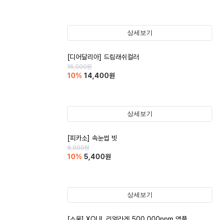
상세보기
[디어달리아] 드림래쉬컬러
16,000
원
10
%
14,400
원
상세보기
[피카소] 속눈썹 빗
6,000
원
10
%
5,400
원
상세보기
[소울] XOUL 리얼라겐 500,000ppm 앰플