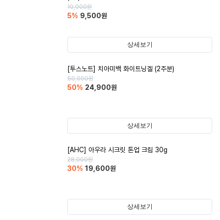
10,000
원
5
%
9,500
원
상세보기
[투스노트] 치아미백 화이트닝겔 (2주분)
50,000
원
50
%
24,900
원
상세보기
[AHC] 아우라 시크릿 톤업 크림 30g
28,000
원
30
%
19,600
원
상세보기