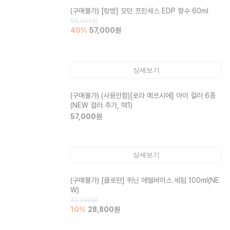
(구매불가)
[랑방] 모던 프린세스 EDP 향수 60ml
95,000
원
40
%
57,000
원
상세보기
(구매불가)
(사용안함)[로라 메르시에] 아이 컬러 6종
(NEW 컬러 추가, 택1)
57,000
원
상세보기
(구매불가)
[클로란] 퀴닌 에델바이스 세럼 100ml(NE
W)
32,000
원
10
%
28,800
원