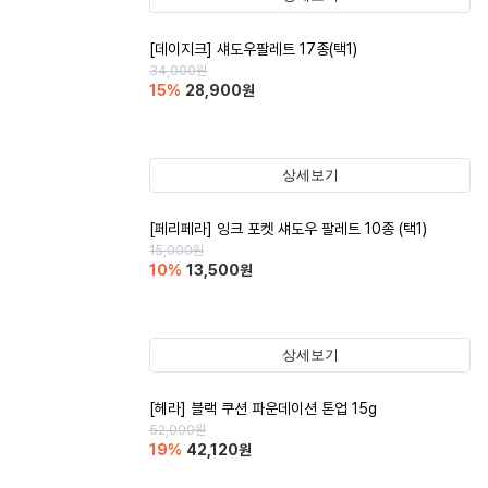
[데이지크] 섀도우팔레트 17종(택1)
34,000
원
15
%
28,900
원
상세보기
[페리페라] 잉크 포켓 섀도우 팔레트 10종 (택1)
15,000
원
10
%
13,500
원
상세보기
[헤라] 블랙 쿠션 파운데이션 톤업 15g
52,000
원
19
%
42,120
원