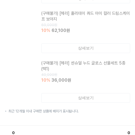
(구매불가)
[헤라] 홀리데이 쿼드 아이 컬러 드림스케이
프 보야지
69,000
원
10
%
62,100
원
상세보기
(구매불가)
[헤라] 센슈얼 누드 글로스 선물세트 5종
(택1)
40,000
원
10
%
36,000
원
상세보기
최근 12개월 이내 구매한 상품에 배지가 표시됩니다.
0
0