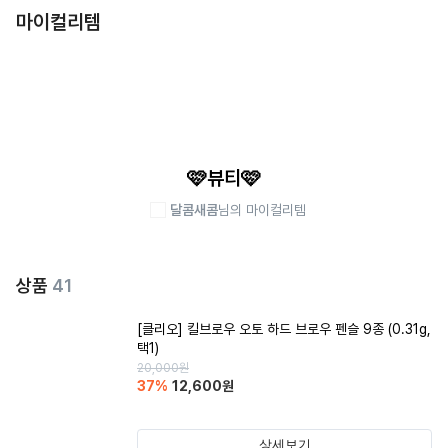
마이컬리템
🩷뷰티🩷
달콤새콤
님의 마이컬리템
상품
41
[클리오] 킬브로우 오토 하드 브로우 펜슬 9종 (0.31g,
택1)
20,000
원
37
%
12,600
원
상세보기