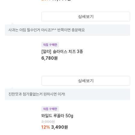
상세보기
사과는 아침 필수인거 아시죠?^^ 반쪽이면 충분해요
직접 구매한
[알라] 슬라이스 치즈 3종
6,780
원
상세보기
진한맛과 첨가물없는거 원하시면 이거!
직접 구매한
와일드 루꼴라 50g
3,990
원
12
%
3,490
원