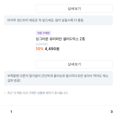
상세보기
마지막 샌드위치 재료로 꼭 넣으세요. 많이 넣을수록 더 좋음
직접 구매한
싱그러운 유러피안 샐러드믹스 2종
4,990
원
10
%
4,490
원
상세보기
부족할땐 다른거 첨가없이 간단하게 올리브유 발사믹식초만 넣어서 먹어도 채소
섭취 완료!
최근 12개월 이내 구매한 상품에 배지가 표시됩니다.
1
3