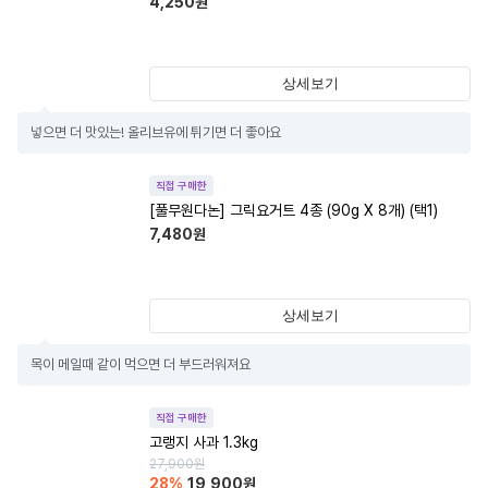
4,250
원
상세보기
넣으면 더 맛있는! 올리브유에 튀기면 더 좋아요
직접 구매한
[풀무원다논] 그릭요거트 4종 (90g X 8개) (택1)
7,480
원
상세보기
목이 메일때 같이 먹으면 더 부드러워져요
직접 구매한
고랭지 사과 1.3kg
27,900
원
28
%
19,900
원