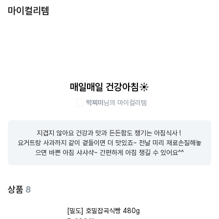
마이컬리템
매일매일 건강아침☀️
박찌미
님의 마이컬리템
지겹지 않아요 건강과 맛과 든든함도 챙기는 아침식사 ! 

요거트랑 사과까지 같이 곁들이면 더 맛있죠~ 전날 미리 재료손질해놓
으면 바쁜 아침 샤샤샥~ 간편하게 아침 챙길 수 있어요^^
상품
8
[밀도] 호밀잡곡식빵 480g