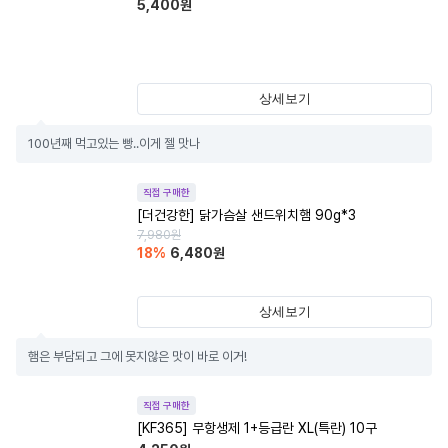
5,400
원
상세보기
100년째 먹고있는 빵..이게 젤 맛나
직접 구매한
[더건강한] 닭가슴살 샌드위치햄 90g*3
7,980
원
18
%
6,480
원
상세보기
햄은 부담되고 그에 못지않은 맛이 바로 이거!
직접 구매한
[KF365] 무항생제 1+등급란 XL(특란) 10구