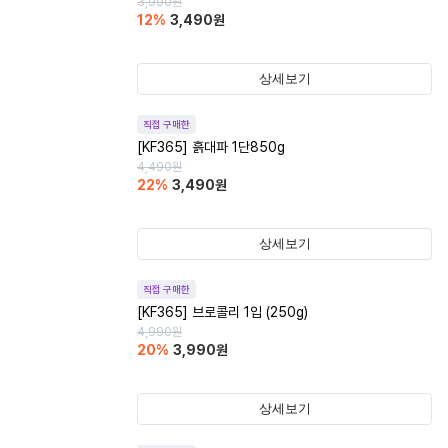
3,990
원
12
%
3,490
원
상세보기
직접 구매한
[KF365] 흙대파 1단850g
4,490
원
22
%
3,490
원
상세보기
직접 구매한
[KF365] 브로콜리 1입 (250g)
4,990
원
20
%
3,990
원
상세보기