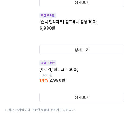
상세보기
직접 구매한
[존쿡 델리미트] 팜프레시 잠봉 100g
6,980
원
상세보기
직접 구매한
[제각각] 꽈리고추 300g
3,490
원
14
%
2,990
원
상세보기
최근 12개월 이내 구매한 상품에 배지가 표시됩니다.