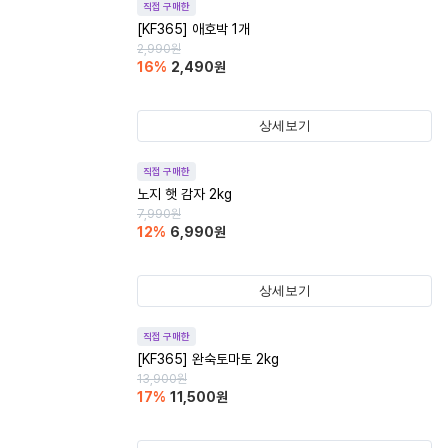
직접 구매한
[KF365] 애호박 1개
2,990
원
16
%
2,490
원
상세보기
직접 구매한
노지 햇 감자 2kg
7,990
원
12
%
6,990
원
상세보기
직접 구매한
[KF365] 완숙토마토 2kg
13,900
원
17
%
11,500
원