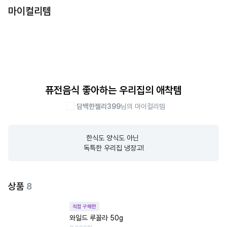
마이컬리템
퓨전음식 좋아하는 우리집의 애착템
담백한젤리399
님의 마이컬리템
한식도 양식도 아닌 

독특한 우리집 냉장고!
상품
8
직접 구매한
와일드 루꼴라 50g