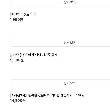
상세보기
[KF365] 깻잎 30g
1,990
원
상세보기
[광천김] 바삭바삭 미니 김가루 9봉
5,900
원
상세보기
[지리산처럼] 행복한 정은씨의 거피한 생들깨가루 150g
14,800
원