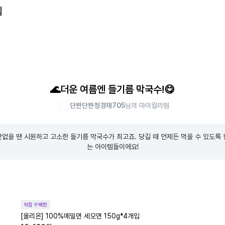
템
🌊더운 여름엔 들기름 막국수!😋
단짠단짠청경채705
님의 마이컬리템
없을 땐 시원하고 고소한 들기름 막국수가 최고죠. 당길 때 언제든 먹을 수 있도록
는 아이템들이에요!
직접 구매한
[올리온] 100%메밀면 세모면 150g*4개입