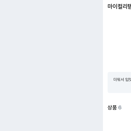
마이컬리
더워서 입맛
상품
6