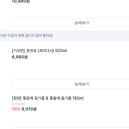
10,480
원
상세보기
이지만 식감이 뚝뚝 끊기지 않아 좋아요!
[기꼬만] 혼쯔유 (코이다시) 500ml
6,980
원
상세보기
[청양] 통참깨 참기름 & 통들깨 들기름 180ml
8,900
원
10
%
8,010
원