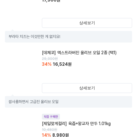
17,900
원
상세보기
부라타 치즈는 이것만한 게 없지요!
[데체코] 엑스트라버진 올리브 오일 2종 (택1)
25,300
원
34
%
16,524
원
상세보기
쌉사름하면서 고급진 올리브 오일
직접 구매한
[제일맞게컬리] 육즙+왕교자 만두 1.01kg
10,480
원
14
%
8,980
원