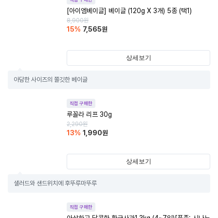
[아이엠베이글] 베이글 (120g X 3개) 5종 (택1)
8,900
원
15
%
7,565
원
상세보기
아담한 사이즈의 쫄깃한 베이글
직접 구매한
루꼴라 리프 30g
2,290
원
13
%
1,990
원
상세보기
샐러드와 샌드위치에 후뚜루마뚜루
직접 구매한