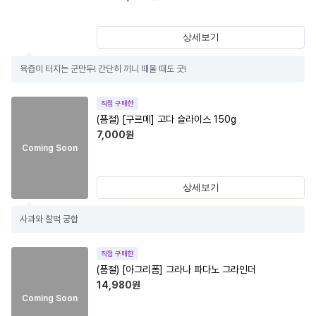
상세보기
육즙이 터지는 군만두! 간단히 끼니 때울 때도 굿!
직접 구매한
(품절)
[구르메] 고다 슬라이스 150g
7,000
원
Coming Soon
상세보기
사과와 찰떡 궁합
직접 구매한
(품절)
[아그리폼] 그라나 파다노 그라인더
14,980
원
Coming Soon