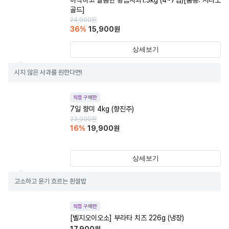
아삭하고 달콤한 황금사과1.3kg (4~7입)[품종: 시나노
골드]
24,900
원
36
%
15,900
원
상세보기
시지 않은 사과를 원한다면!
직접 구매한
7일 향미 4kg (향진주)
23,900
원
16
%
19,900
원
상세보기
고소하고 윤기 흐르는 흰쌀밥
직접 구매한
[벨지오이오소] 부라타 치즈 226g (냉장)