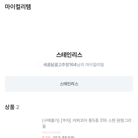
마이컬리템
스테인리스
새콤달콤고추장164
님의 마이컬리템
스테인리스
상품
2
(구매불가)
[쿠자] 커퍼코어 통5중 316 스텐 원형그리
들
323,000
원