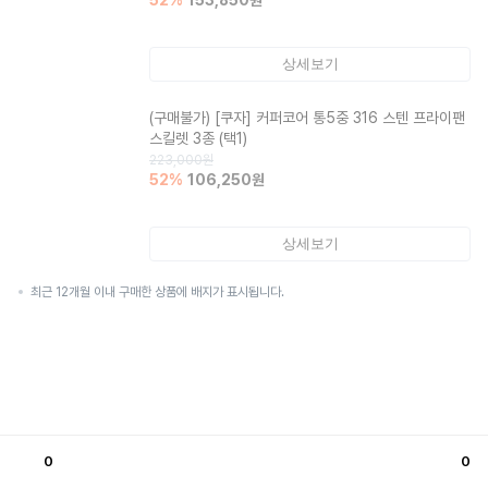
52
%
153,850
원
상세보기
(구매불가)
[쿠자] 커퍼코어 통5중 316 스텐 프라이팬
스킬렛 3종 (택1)
223,000
원
52
%
106,250
원
상세보기
최근 12개월 이내 구매한 상품에 배지가 표시됩니다.
0
0