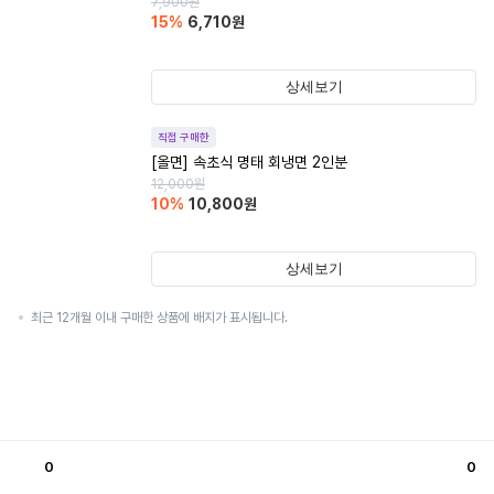
7,900
원
15
%
6,710
원
상세보기
직접 구매한
[올면] 속초식 명태 회냉면 2인분
12,000
원
10
%
10,800
원
상세보기
최근 12개월 이내 구매한 상품에 배지가 표시됩니다.
0
0